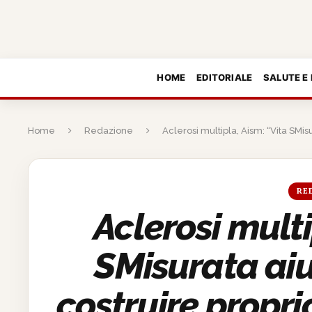
HOME
EDITORIALE
SALUTE E
Home
Redazione
Aclerosi multipla, Aism: “Vita SMis
RE
Aclerosi multi
SMisurata aiu
costruire propri