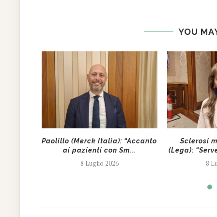
YOU MAY
resce
Paolillo (Merck Italia): “Accanto
Sclerosi m
ovani,
ai pazienti con Sm...
(Lega): “Serve
8 Luglio 2026
8 L