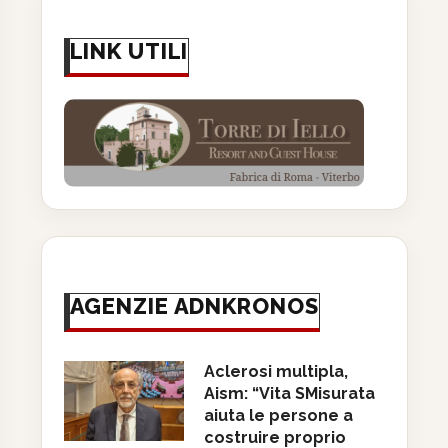
LINK UTILI
ute, nasce ‘Vita SMisurata’,
Persone, solidarietà e
AGENZIE ADNKRONOS
ima piattaforma digitale
ambiente: il Bilancio di
per...
sostenibilità...
8 Luglio 2026
8 Luglio 2026
Aclerosi multipla,
Aism: “Vita SMisurata
aiuta le persone a
costruire proprio