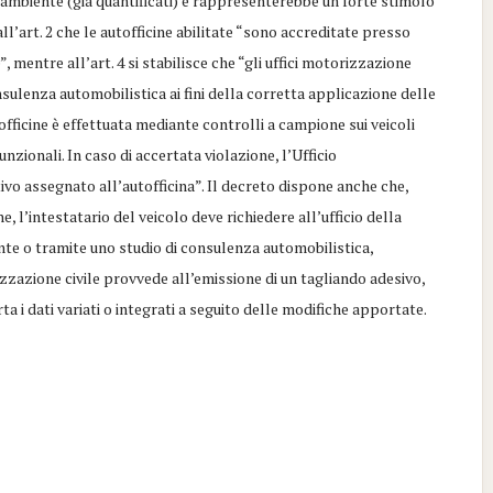
’ambiente (già quantificati) e rappresenterebbe un forte stimolo
all’art. 2 che le autofficine abilitate “sono accreditate presso
 mentre all’art. 4 si stabilisce che “gli uffici motorizzazione
consulenza automobilistica ai fini della corretta applicazione delle
 officine è effettuata mediante controlli a campione sui veicoli
nzionali. In caso di accertata violazione, l’Ufficio
tivo assegnato all’autofficina”. Il decreto dispone anche che,
, l’intestatario del veicolo deve richiedere all’ufficio della
te o tramite uno studio di consulenza automobilistica,
izzazione civile provvede all’emissione di un tagliando adesivo,
ta i dati variati o integrati a seguito delle modifiche apportate.