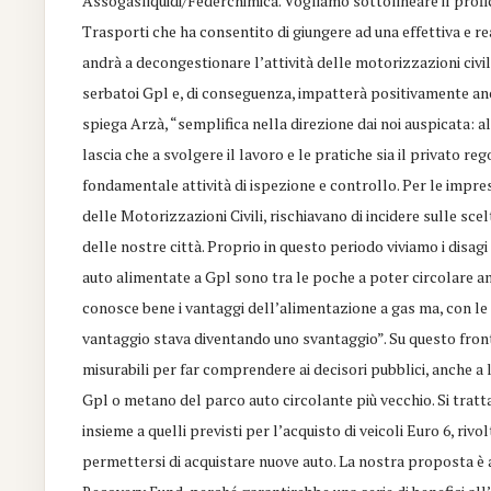
Assogasliquidi/Federchimica. Vogliamo sottolineare il profic
Trasporti che ha consentito di giungere ad una effettiva e re
andrà a decongestionare l’attività delle motorizzazioni civili
serbatoi Gpl e, di conseguenza, impatterà positivamente anc
spiega Arzà, “semplifica nella direzione dai noi auspicata: al 
lascia che a svolgere il lavoro e le pratiche sia il privato
fondamentale attività di ispezione e controllo. Per le imprese
delle Motorizzazioni Civili, rischiavano di incidere sulle s
delle nostre città. Proprio in questo periodo viviamo i disagi
auto alimentate a Gpl sono tra le poche a poter circolare a
conosce bene i vantaggi dell’alimentazione a gas ma, con le di
vantaggio stava diventando uno svantaggio”. Su questo fron
misurabili per far comprendere ai decisori pubblici, anche a 
Gpl o metano del parco auto circolante più vecchio. Si tratta
insieme a quelli previsti per l’acquisto di veicoli Euro 6, ri
permettersi di acquistare nuove auto. La nostra proposta è a