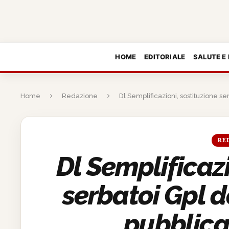
HOME
EDITORIALE
SALUTE E
Home
Redazione
Dl Semplificazioni, sostituzione s
RE
Dl Semplificazi
serbatoi Gpl d
pubblica