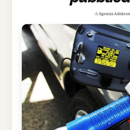
di
Agenzia Adnkro