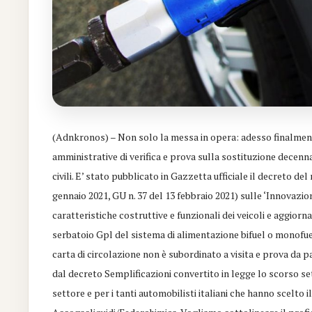
(Adnkronos) – Non solo la messa in opera: adesso finalment
amministrative di verifica e prova sulla sostituzione decen
civili. E’ stato pubblicato in Gazzetta ufficiale il decreto de
gennaio 2021, GU n. 37 del 13 febbraio 2021) sulle ‘Innovazio
caratteristiche costruttive e funzionali dei veicoli e aggiorn
serbatoio Gpl del sistema di alimentazione bifuel o monofuel’
carta di circolazione non è subordinato a visita e prova da 
dal decreto Semplificazioni convertito in legge lo scorso set
settore e per i tanti automobilisti italiani che hanno scelt