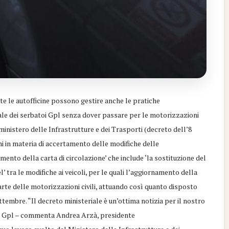
e le autofficine possono gestire anche le pratiche
nale dei serbatoi Gpl senza dover passare per le motorizzazioni
l ministero delle Infrastrutture e dei Trasporti (decreto dell’8
ni in materia di accertamento delle modifiche delle
amento della carta di circolazione’ che include ‘la sostituzione del
 tra le modifiche ai veicoli, per le quali l’aggiornamento della
parte delle motorizzazioni civili, attuando così quanto disposto
tembre. “Il decreto ministeriale è un’ottima notizia per il nostro
o il Gpl – commenta Andrea Arzà, presidente