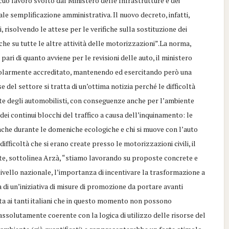
uo lavoro svolto dal Ministero delle Infrastrutture e dei
ale semplificazione amministrativa. Il nuovo decreto, infatti,
, risolvendo le attese per le verifiche sulla sostituzione dei
he su tutte le altre attività delle motorizzazioni”.La norma,
pari di quanto avviene per le revisioni delle auto, il ministero
 regolarmente accreditato, mantenendo ed esercitando però una
 del settore si tratta di un’ottima notizia perché le difficoltà
celte degli automobilisti, con conseguenze anche per l’ambiente
 dei continui blocchi del traffico a causa dell’inquinamento: le
nche durante le domeniche ecologiche e chi si muove con l’auto
fficoltà che si erano create presso le motorizzazioni civili, il
te, sottolinea Arzà, “stiamo lavorando su proposte concrete e
livello nazionale, l’importanza di incentivare la trasformazione a
 di un’iniziativa di misure di promozione da portare avanti
volta ai tanti italiani che in questo momento non possono
ssolutamente coerente con la logica di utilizzo delle risorse del