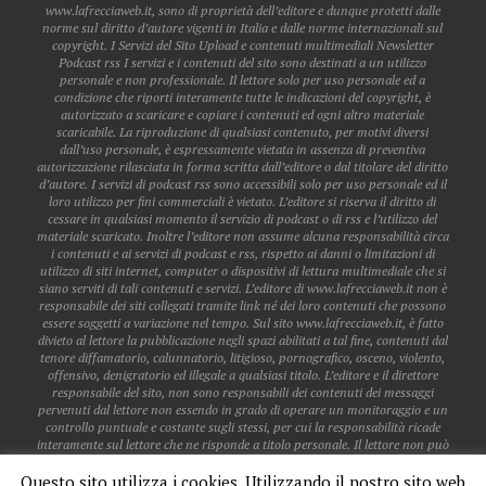
www.lafrecciaweb.it, sono di proprietà dell’editore e dunque protetti dalle
norme sul diritto d’autore vigenti in Italia e dalle norme internazionali sul
copyright. I Servizi del Sito Upload e contenuti multimediali Newsletter
Podcast rss I servizi e i contenuti del sito sono destinati a un utilizzo
personale e non professionale. Il lettore solo per uso personale ed a
condizione che riporti interamente tutte le indicazioni del copyright, è
autorizzato a scaricare e copiare i contenuti ed ogni altro materiale
scaricabile. La riproduzione di qualsiasi contenuto, per motivi diversi
dall’uso personale, è espressamente vietata in assenza di preventiva
autorizzazione rilasciata in forma scritta dall’editore o dal titolare del diritto
d’autore. I servizi di podcast rss sono accessibili solo per uso personale ed il
loro utilizzo per fini commerciali è vietato. L’editore si riserva il diritto di
cessare in qualsiasi momento il servizio di podcast o di rss e l’utilizzo del
materiale scaricato. Inoltre l’editore non assume alcuna responsabilità circa
i contenuti e ai servizi di podcast e rss, rispetto ai danni o limitazioni di
utilizzo di siti internet, computer o dispositivi di lettura multimediale che si
siano serviti di tali contenuti e servizi. L’editore di www.lafrecciaweb.it non è
responsabile dei siti collegati tramite link né dei loro contenuti che possono
essere soggetti a variazione nel tempo. Sul sito www.lafrecciaweb.it, è fatto
divieto al lettore la pubblicazione negli spazi abilitati a tal fine, contenuti dal
tenore diffamatorio, calunnatorio, litigioso, pornografico, osceno, violento,
offensivo, denigratorio ed illegale a qualsiasi titolo. L’editore e il direttore
responsabile del sito, non sono responsabili dei contenuti dei messaggi
pervenuti dal lettore non essendo in grado di operare un monitoraggio e un
controllo puntuale e costante sugli stessi, per cui la responsabilità ricade
interamente sul lettore che ne risponde a titolo personale. Il lettore non può
pubblicare dati personali o sensibili di altri lettori, a meno che gli stessi non
Questo sito utilizza i cookies. Utilizzando il nostro sito web
siano già accessibili sul web. Il lettore non acquisisce alcun diritto in