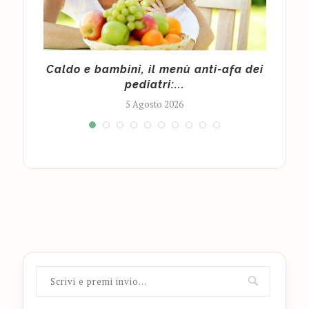
ce a
Caldo e bambini, il menù anti-afa dei
Po
pediatri:...
5 Agosto 2026