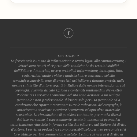
DISCLAIMER
La freccia web è un sito di informazione e servizi legati alla comunicazione, i
lettori sono tenuti al rispetto delle condizioni e dei termini stabiliti
dall’Editore. I materiali, ovvero articoli di informazione, immagini, foto,
registrazioni audio e video e qualsiasi altro contenuto del sito
www.lafrecciaweb.it, sono di proprietà dell’editore e dunque protetti dalle
norme sul diritto d’autore vigenti in Italia e dalle norme internazionali sul
copyright. I Servizi del Sito Upload e contenuti multimediali Newsletter
Podcast rss I servizi e i contenuti del sito sono destinati a un utilizzo
personale e non professionale. Il lettore solo per uso personale ed a
condizione che riporti interamente tutte le indicazioni del copyright, è
autorizzato a scaricare e copiare i contenuti ed ogni altro materiale
scaricabile. La riproduzione di qualsiasi contenuto, per motivi diversi
dall’uso personale, è espressamente vietata in assenza di preventiva
autorizzazione rilasciata in forma scritta dall’editore o dal titolare del diritto
d’autore. I servizi di podcast rss sono accessibili solo per uso personale ed il
loro utilizzo per fini commerciali è vietato. L’editore si riserva il diritto di