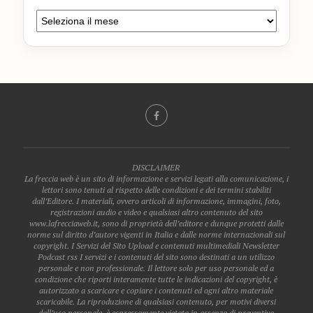
DISCLAIMER
La freccia web è un sito di informazione e servizi legati alla comunicazione, i
lettori sono tenuti al rispetto delle condizioni e dei termini stabiliti
dall’Editore. I materiali, ovvero articoli di informazione, immagini, foto,
registrazioni audio e video e qualsiasi altro contenuto del sito
www.lafrecciaweb.it, sono di proprietà dell’editore e dunque protetti dalle
norme sul diritto d’autore vigenti in Italia e dalle norme internazionali sul
copyright. I Servizi del Sito Upload e contenuti multimediali Newsletter
Podcast rss I servizi e i contenuti del sito sono destinati a un utilizzo
personale e non professionale. Il lettore solo per uso personale ed a
condizione che riporti interamente tutte le indicazioni del copyright, è
autorizzato a scaricare e copiare i contenuti ed ogni altro materiale
scaricabile. La riproduzione di qualsiasi contenuto, per motivi diversi
dall’uso personale, è espressamente vietata in assenza di preventiva