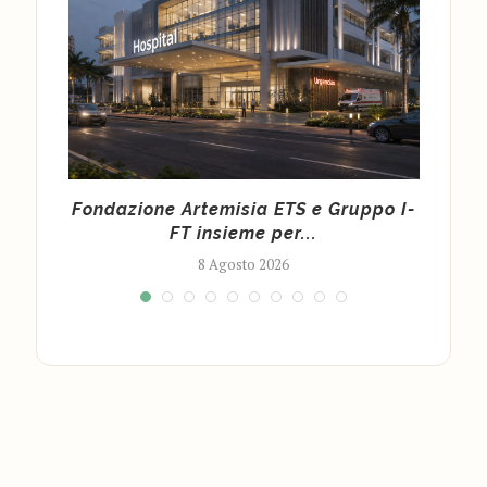
una
Fondazione Artemisia ETS e Gruppo I-
Prog
FT insieme per...
8 Agosto 2026