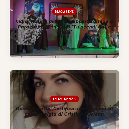
MAGAZINE
India. Natale al Chris Cappell College a
Paravur, sulle note di ‘Tu scendi dalle
stelle’
IN EVIDENZA
Occhi di gatto, Certificazione Oro per la
celebre sigla di Cristina D’Avena