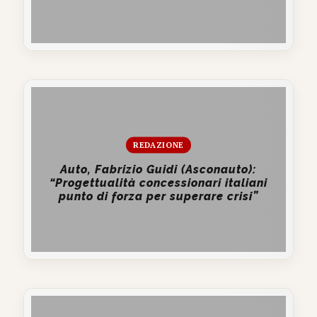
REDAZIONE
Auto, Fabrizio Guidi (Asconauto):
“Progettualità concessionari italiani
punto di forza per superare crisi”