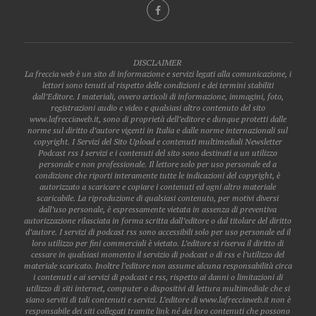
DISCLAIMER
La freccia web è un sito di informazione e servizi legati alla comunicazione, i
lettori sono tenuti al rispetto delle condizioni e dei termini stabiliti
dall’Editore. I materiali, ovvero articoli di informazione, immagini, foto,
registrazioni audio e video e qualsiasi altro contenuto del sito
www.lafrecciaweb.it, sono di proprietà dell’editore e dunque protetti dalle
norme sul diritto d’autore vigenti in Italia e dalle norme internazionali sul
copyright. I Servizi del Sito Upload e contenuti multimediali Newsletter
Podcast rss I servizi e i contenuti del sito sono destinati a un utilizzo
personale e non professionale. Il lettore solo per uso personale ed a
condizione che riporti interamente tutte le indicazioni del copyright, è
autorizzato a scaricare e copiare i contenuti ed ogni altro materiale
scaricabile. La riproduzione di qualsiasi contenuto, per motivi diversi
dall’uso personale, è espressamente vietata in assenza di preventiva
autorizzazione rilasciata in forma scritta dall’editore o dal titolare del diritto
d’autore. I servizi di podcast rss sono accessibili solo per uso personale ed il
loro utilizzo per fini commerciali è vietato. L’editore si riserva il diritto di
cessare in qualsiasi momento il servizio di podcast o di rss e l’utilizzo del
materiale scaricato. Inoltre l’editore non assume alcuna responsabilità circa
i contenuti e ai servizi di podcast e rss, rispetto ai danni o limitazioni di
utilizzo di siti internet, computer o dispositivi di lettura multimediale che si
siano serviti di tali contenuti e servizi. L’editore di www.lafrecciaweb.it non è
responsabile dei siti collegati tramite link né dei loro contenuti che possono