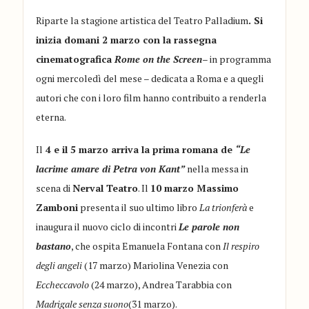
Riparte la stagione artistica del Teatro Palladium
. Si
inizia domani 2 marzo con la rassegna
cinematografica
Rome on the Screen
– in programma
ogni mercoledì del mese – dedicata a Roma e a quegli
autori che con i loro film hanno contribuito a renderla
eterna.
Il
4 e il 5 marzo arriva la prima romana de
“Le
lacrime amare di Petra von Kant”
nella messa in
scena di
Nerval Teatro
. Il
10 marzo Massimo
Zamboni
presenta il suo ultimo libro
La trionferà
e
inaugura il nuovo ciclo di incontri
Le parole non
bastano
, che ospita Emanuela Fontana con
Il respiro
degli angeli
(17 marzo) Mariolina Venezia con
Eccheccavolo
(24 marzo), Andrea Tarabbia con
Madrigale senza suono
(31 marzo).