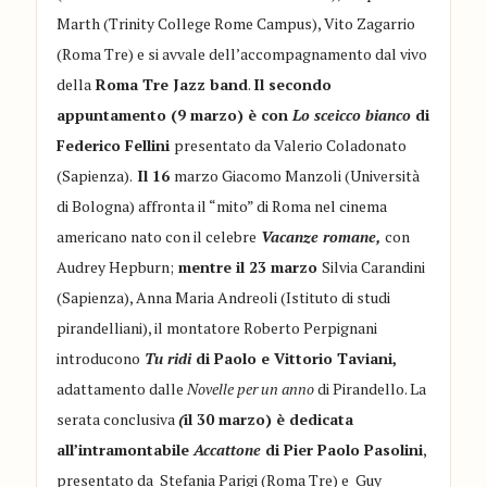
Marth (Trinity College Rome Campus), Vito Zagarrio
(Roma Tre) e si avvale dell’accompagnamento dal vivo
della
Roma Tre Jazz band
.
Il secondo
appuntamento (9 marzo) è con
Lo sceicco bianco
di
Federico Fellini
presentato da Valerio Coladonato
(Sapienza).
Il 16
marzo Giacomo Manzoli (Università
di Bologna) affronta il “mito” di Roma nel cinema
americano nato con il celebre
Vacanze romane,
con
Audrey Hepburn;
mentre il 23 marzo
Silvia Carandini
(Sapienza), Anna Maria Andreoli (Istituto di studi
pirandelliani), il montatore Roberto Perpignani
introducono
Tu ridi
di Paolo e Vittorio Taviani,
adattamento dalle
Novelle per un anno
di Pirandello. La
serata conclusiva
(
il 30 marzo) è dedicata
all’intramontabile
Accattone
di Pier Paolo Pasolini
,
presentato da Stefania Parigi (Roma Tre) e Guy