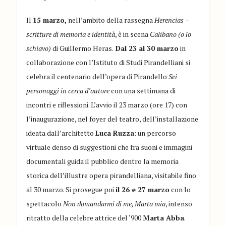
Il
15 marzo,
nell’ambito della rassegna
Herencias
–
scritture di memoria e identità
, è in scena
Calibano (o lo
schiavo)
di Guillermo Heras.
Dal 23 al 30 marzo
in
collaborazione con l’Istituto di Studi Pirandelliani si
celebra il centenario dell’opera di Pirandello
Sei
personaggi in cerca d’autore
con una settimana di
incontri e riflessioni. L’avvio il 23 marzo (ore 17) con
l’inaugurazione, nel foyer del teatro, dell’installazione
ideata dall’architetto
Luca Ruzza
: un percorso
virtuale denso di suggestioni che fra suoni e immagini
documentali guida il pubblico dentro la memoria
storica dell’illustre opera pirandelliana, visitabile fino
al 30 marzo. Si prosegue poi
il 26 e 27 marzo
con lo
spettacolo
Non domandarmi di me, Marta mia
, intenso
ritratto della celebre attrice del ‘900
Marta Abba
.