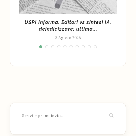
la
USPI Informa. Editori vs sintesi IA,
Fond
deindicizzare: ultima...
8 Agosto 2026