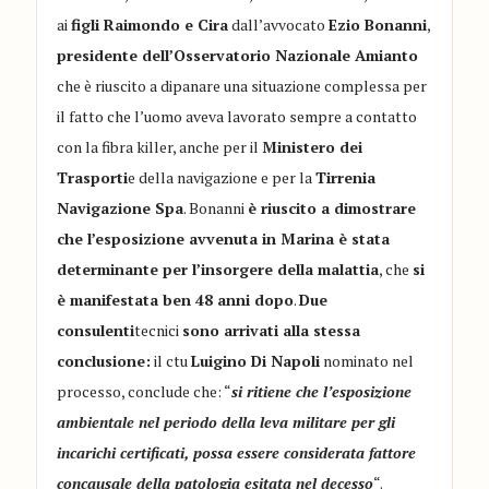
ai
figli Raimondo e Cira
dall’avvocato
Ezio Bonanni
,
presidente dell’Osservatorio Nazionale Amianto
che è riuscito a dipanare una situazione complessa per
il fatto che l’uomo aveva lavorato sempre a contatto
con la fibra killer, anche per il
Ministero dei
Trasporti
e della navigazione e per la
Tirrenia
Navigazione Spa
. Bonanni
è riuscito a dimostrare
che l’esposizione avvenuta in Marina è stata
determinante per l’insorgere della malattia
, che
si
è manifestata ben 48 anni dopo
.
Due
consulenti
tecnici
sono arrivati alla stessa
conclusione:
il ctu
Luigino Di Napoli
nominato nel
processo, conclude che: “
si ritiene che l’esposizione
ambientale nel periodo della leva militare per gli
incarichi certificati, possa essere considerata fattore
concausale della patologia esitata nel decesso
“.