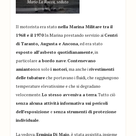
Mario La Rocca, seduto
Il motorista era stato
nella Marina Militare tra il
1968 e il 1970
In Marina prestando servizio ai
Centri
di Taranto, Augusta e Ancona
, ed era stato
esposto all’asbesto quotidianamente
, in
particolare
a bordo nave
.
Contenevano
amianto
non solo
i motori
, ma anche i
rivestimenti
delle tubature
che portavano i fluidi, che raggiungono
temperature elevatissime e che si degradano
velocemente.
Lo stesso avveniva a terra
. Tutto ciò
senza alcuna attività informativa sui pericoli
dell’esposizione
e
senza strumenti di protezione
individuale
.
La vedova,
Erminia Di Maio
, è stata assistita, insieme