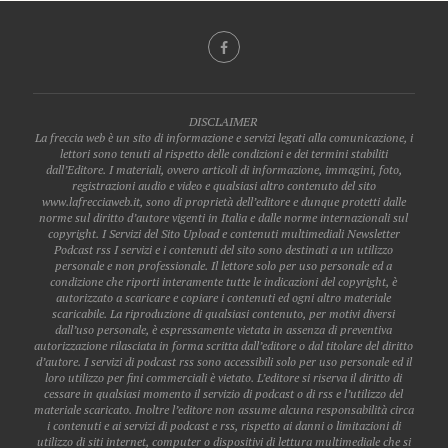
DISCLAIMER
La freccia web è un sito di informazione e servizi legati alla comunicazione, i
lettori sono tenuti al rispetto delle condizioni e dei termini stabiliti
dall’Editore. I materiali, ovvero articoli di informazione, immagini, foto,
registrazioni audio e video e qualsiasi altro contenuto del sito
www.lafrecciaweb.it, sono di proprietà dell’editore e dunque protetti dalle
norme sul diritto d’autore vigenti in Italia e dalle norme internazionali sul
copyright. I Servizi del Sito Upload e contenuti multimediali Newsletter
Podcast rss I servizi e i contenuti del sito sono destinati a un utilizzo
personale e non professionale. Il lettore solo per uso personale ed a
condizione che riporti interamente tutte le indicazioni del copyright, è
autorizzato a scaricare e copiare i contenuti ed ogni altro materiale
scaricabile. La riproduzione di qualsiasi contenuto, per motivi diversi
dall’uso personale, è espressamente vietata in assenza di preventiva
autorizzazione rilasciata in forma scritta dall’editore o dal titolare del diritto
d’autore. I servizi di podcast rss sono accessibili solo per uso personale ed il
loro utilizzo per fini commerciali è vietato. L’editore si riserva il diritto di
cessare in qualsiasi momento il servizio di podcast o di rss e l’utilizzo del
materiale scaricato. Inoltre l’editore non assume alcuna responsabilità circa
i contenuti e ai servizi di podcast e rss, rispetto ai danni o limitazioni di
utilizzo di siti internet, computer o dispositivi di lettura multimediale che si