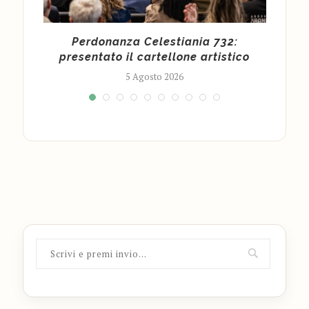
 un
Perdonanza Celestiania 732:
Ass
presentato il cartellone artistico
5 Agosto 2026