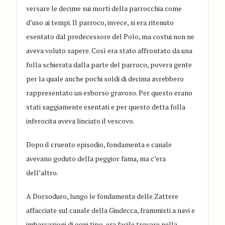
versare le decime sui morti della parrocchia come
d’uso ai tempi. Il parroco, invece, si era ritenuto
esentato dal predecessore del Polo, ma costui non ne
aveva voluto sapere. Così era stato affrontato da una
folla schierata dalla parte del parroco, povera gente
per la quale anche pochi soldi di decima avrebbero
rappresentato un esborso gravoso. Per questo erano
stati saggiamente esentati e per questo detta folla
inferocita aveva linciato il vescovo.
Dopo il cruento episodio, fondamenta e canale
avevano goduto della peggior fama, ma c’era
dell’altro.
A Dorsoduro, lungo le fondamenta delle Zattere
affacciate sul canale della Giudecca, frammisti a navi e
imbarcazioni di ogni tipo, era facile trovare nella