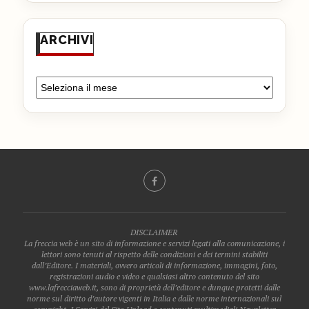
ARCHIVI
DISCLAIMER
La freccia web è un sito di informazione e servizi legati alla comunicazione, i
lettori sono tenuti al rispetto delle condizioni e dei termini stabiliti
dall’Editore. I materiali, ovvero articoli di informazione, immagini, foto,
registrazioni audio e video e qualsiasi altro contenuto del sito
www.lafrecciaweb.it, sono di proprietà dell’editore e dunque protetti dalle
norme sul diritto d’autore vigenti in Italia e dalle norme internazionali sul