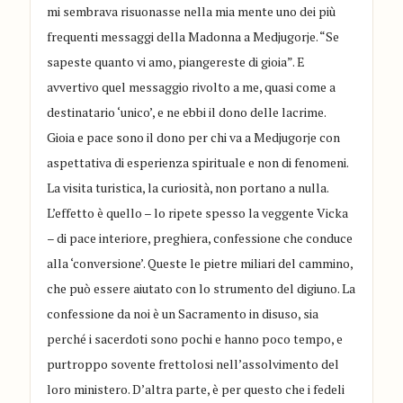
mi sembrava risuonasse nella mia mente uno dei più
frequenti messaggi della Madonna a Medjugorje. “Se
sapeste quanto vi amo, piangereste di gioia”. E
avvertivo quel messaggio rivolto a me, quasi come a
destinatario ‘unico’, e ne ebbi il dono delle lacrime.
Gioia e pace sono il dono per chi va a Medjugorje con
aspettativa di esperienza spirituale e non di fenomeni.
La visita turistica, la curiosità, non portano a nulla.
L’effetto è quello – lo ripete spesso la veggente Vicka
– di pace interiore, preghiera, confessione che conduce
alla ‘conversione’. Queste le pietre miliari del cammino,
che può essere aiutato con lo strumento del digiuno. La
confessione da noi è un Sacramento in disuso, sia
perché i sacerdoti sono pochi e hanno poco tempo, e
purtroppo sovente frettolosi nell’assolvimento del
loro ministero. D’altra parte, è per questo che i fedeli