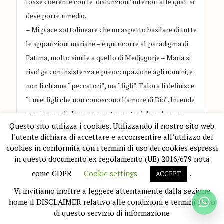
fosse coerente con le ‘disfunzioni’ interiori alle quali si
deve porre rimedio.
– Mi piace sottolineare che un aspetto basilare di tutte
le apparizioni mariane – e qui ricorre al paradigma di
Fatima, molto simile a quello di Medjugorje – Maria si
rivolge con insistenza e preoccupazione agli uomini, e
non li chiama “peccatori”, ma “figli”. Talora li definisce
“i miei figli che non conoscono l’amore di Dio”. Intende
quasi scusarli di un comportamento del quale non
Questo sito utilizza i cookies. Utilizzando il nostro sito web
sono consapevoli.
l'utente dichiara di accettare e acconsentire all’utilizzo dei
E Don Paolo poi ritorna su
“
se sapeste quanto vi amo
cookies in conformità con i termini di uso dei cookies espressi
piangereste di gioia
”,
osservando
: il Cristianesimo è
in questo documento ex regolamento (UE) 2016/679 nota
religione della gioia: il Vangelo Giovanni in quello che è
come GDPR
Cookie settings
.
ACCEPT
definito il discorso sacerdotale o anche il discorso
Vi invitiamo inoltre a leggere attentamente dalla sezione
dell’addio (capp. XIII-XVII) mette in evidenza questo
home il DISCLAIMER relativo alle condizioni e termini d'uso
aspetto profondamente umano di Gesù: Egli sente il
di questo servizio di informazione