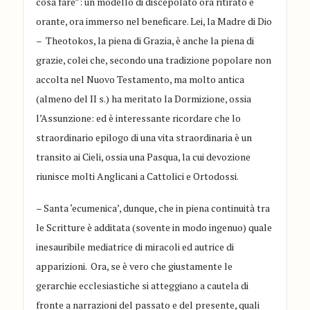
cosa fare”: un modello di discepolato ora ritirato e
orante, ora immerso nel beneficare. Lei, la Madre di Dio
– Theotokos, la piena di Grazia, è anche la piena di
grazie, colei che, secondo una tradizione popolare non
accolta nel Nuovo Testamento, ma molto antica
(almeno del II s.) ha meritato la Dormizione, ossia
l’Assunzione: ed è interessante ricordare che lo
straordinario epilogo di una vita straordinaria è un
transito ai Cieli, ossia una Pasqua, la cui devozione
riunisce molti Anglicani a Cattolici e Ortodossi.
– Santa ‘ecumenica’, dunque, che in piena continuità tra
le Scritture è additata (sovente in modo ingenuo) quale
inesauribile mediatrice di miracoli ed autrice di
apparizioni. Ora, se è vero che giustamente le
gerarchie ecclesiastiche si atteggiano a cautela di
fronte a narrazioni del passato e del presente, quali