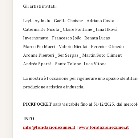
Gli artisti invitati:
Leyla Aydoslu _ Gaëlle Choisne _ Adriano Costa
Caterina De Nicola _ Claire Fontaine _ Jana Ilková
Invernomuto _ Francesco João _Renata Lucas
Marco Pio Mucci _ Valerio Nicolai _ Berenice Olmedo
Aronne Pleuteri _ Ser Serpas _ Martin Soto Climent
Andréa Spartà _ Santo Tolone_ Luca Vitone
La mostra è l’occasione per rigenerare uno spazio identitario
produzione artistica e industria.
PICKPOCKET
sarà visitabile fino al 31/12/2023, dal mercol
INFO
info@fondazionezimei.it
|
www.
fondazionezimei.it