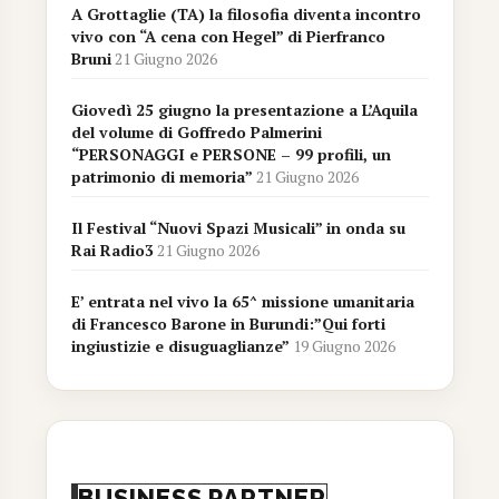
A Grottaglie (TA) la filosofia diventa incontro
vivo con “A cena con Hegel” di Pierfranco
Bruni
21 Giugno 2026
Giovedì 25 giugno la presentazione a L’Aquila
del volume di Goffredo Palmerini
“PERSONAGGI e PERSONE – 99 profili, un
patrimonio di memoria”
21 Giugno 2026
Il Festival “Nuovi Spazi Musicali” in onda su
Rai Radio3
21 Giugno 2026
E’ entrata nel vivo la 65^ missione umanitaria
di Francesco Barone in Burundi:”Qui forti
ingiustizie e disuguaglianze”
19 Giugno 2026
BUSINESS PARTNER