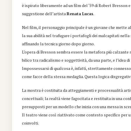
è ispirato liberamente ad un film del ‘59 di Robert Bresson 
suggestione dell’artista
Renata Lucas
.
Nel film, il personaggio principale è un giovane che mette a
la sua abilità nel trafugare i portafogli dei malcapitati nella
affinando la tecnica giorno dopo giorno.
L’opera di Bresson sembra essere la metafora più calzante 
bilico tra radicalismo e soggettività, da una parte, e l’idea di 
Impossessarsi di qualcosa è, infatti, strettamente connesso
come facce della stessa medaglia. Questa logica disgregati
La mostra è costituita da atteggiamenti e processualità artis
concettuali; la realtà viene fagocitata e restituita in una 
presupposti per un modello che inizia con una messa in sce
Il teatro viene così riattivato come contesto specifico per u
coinvolti.