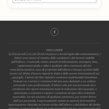
DISCLAIMER
La freccia web è un sito di informazione e servizi legati alla comunicazione, i
lettori sono tenuti al rispetto delle condizioni e dei termini stabiliti
dall’Editore. I materiali, ovvero articoli di informazione, immagini, foto,
registrazioni audio e video e qualsiasi altro contenuto del sito
www.lafrecciaweb.it, sono di proprietà dell’editore e dunque protetti dalle
norme sul diritto d’autore vigenti in Italia e dalle norme internazionali sul
copyright. I Servizi del Sito Upload e contenuti multimediali Newsletter
Podcast rss I servizi e i contenuti del sito sono destinati a un utilizzo
personale e non professionale. Il lettore solo per uso personale ed a
condizione che riporti interamente tutte le indicazioni del copyright, è
autorizzato a scaricare e copiare i contenuti ed ogni altro materiale
scaricabile. La riproduzione di qualsiasi contenuto, per motivi diversi
dall’uso personale, è espressamente vietata in assenza di preventiva
autorizzazione rilasciata in forma scritta dall’editore o dal titolare del diritto
d’autore. I servizi di podcast rss sono accessibili solo per uso personale ed il