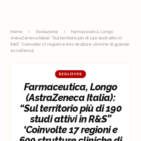
Home
Redazione
Farmaceutica, Longo
(AstraZeneca Italia): “Sul territorio più di 190 studi attivi in
R&S” ‘Coinvolte 17 regioni e 600 strutture cliniche di grande
eccellenza’
REDAZIONE
Farmaceutica, Longo
(AstraZeneca Italia):
“Sul territorio più di 190
studi attivi in R&S”
‘Coinvolte 17 regioni e
600 strutture cliniche di