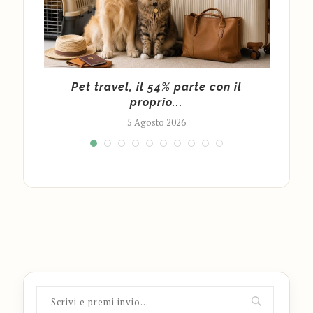
rk”:
Pet travel, il 54% parte con il
“Et
proprio...
5 Agosto 2026