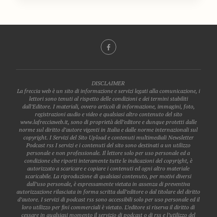
DISCLAIMER
La freccia web è un sito di informazione e servizi legati alla comunicazione, i
lettori sono tenuti al rispetto delle condizioni e dei termini stabiliti
dall’Editore. I materiali, ovvero articoli di informazione, immagini, foto,
registrazioni audio e video e qualsiasi altro contenuto del sito
www.lafrecciaweb.it, sono di proprietà dell’editore e dunque protetti dalle
norme sul diritto d’autore vigenti in Italia e dalle norme internazionali sul
copyright. I Servizi del Sito Upload e contenuti multimediali Newsletter
Podcast rss I servizi e i contenuti del sito sono destinati a un utilizzo
personale e non professionale. Il lettore solo per uso personale ed a
condizione che riporti interamente tutte le indicazioni del copyright, è
autorizzato a scaricare e copiare i contenuti ed ogni altro materiale
scaricabile. La riproduzione di qualsiasi contenuto, per motivi diversi
dall’uso personale, è espressamente vietata in assenza di preventiva
autorizzazione rilasciata in forma scritta dall’editore o dal titolare del diritto
d’autore. I servizi di podcast rss sono accessibili solo per uso personale ed il
loro utilizzo per fini commerciali è vietato. L’editore si riserva il diritto di
cessare in qualsiasi momento il servizio di podcast o di rss e l’utilizzo del