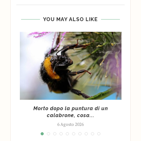
YOU MAY ALSO LIKE
cy
Morto dopo la puntura di un
Cald
calabrone, cosa...
6 Agosto 2026