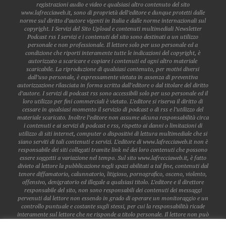
registrazioni audio e video e qualsiasi altro contenuto del sito
www.lafrecciaweb.it, sono di proprietà dell’editore e dunque protetti dalle
norme sul diritto d’autore vigenti in Italia e dalle norme internazionali sul
copyright. I Servizi del Sito Upload e contenuti multimediali Newsletter
Podcast rss I servizi e i contenuti del sito sono destinati a un utilizzo
personale e non professionale. Il lettore solo per uso personale ed a
condizione che riporti interamente tutte le indicazioni del copyright, è
autorizzato a scaricare e copiare i contenuti ed ogni altro materiale
scaricabile. La riproduzione di qualsiasi contenuto, per motivi diversi
dall’uso personale, è espressamente vietata in assenza di preventiva
autorizzazione rilasciata in forma scritta dall’editore o dal titolare del diritto
d’autore. I servizi di podcast rss sono accessibili solo per uso personale ed il
loro utilizzo per fini commerciali è vietato. L’editore si riserva il diritto di
cessare in qualsiasi momento il servizio di podcast o di rss e l’utilizzo del
materiale scaricato. Inoltre l’editore non assume alcuna responsabilità circa
i contenuti e ai servizi di podcast e rss, rispetto ai danni o limitazioni di
utilizzo di siti internet, computer o dispositivi di lettura multimediale che si
siano serviti di tali contenuti e servizi. L’editore di www.lafrecciaweb.it non è
responsabile dei siti collegati tramite link né dei loro contenuti che possono
essere soggetti a variazione nel tempo. Sul sito www.lafrecciaweb.it, è fatto
divieto al lettore la pubblicazione negli spazi abilitati a tal fine, contenuti dal
tenore diffamatorio, calunnatorio, litigioso, pornografico, osceno, violento,
offensivo, denigratorio ed illegale a qualsiasi titolo. L’editore e il direttore
responsabile del sito, non sono responsabili dei contenuti dei messaggi
pervenuti dal lettore non essendo in grado di operare un monitoraggio e un
controllo puntuale e costante sugli stessi, per cui la responsabilità ricade
interamente sul lettore che ne risponde a titolo personale. Il lettore non può
pubblicare dati personali o sensibili di altri lettori, a meno che gli stessi non