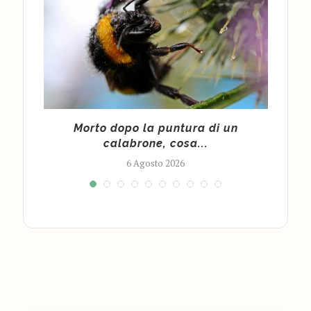
cy
Morto dopo la puntura di un
Cald
calabrone, cosa...
6 Agosto 2026