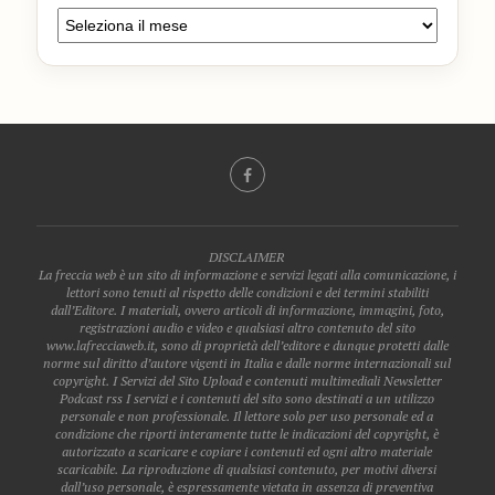
DISCLAIMER
La freccia web è un sito di informazione e servizi legati alla comunicazione, i
lettori sono tenuti al rispetto delle condizioni e dei termini stabiliti
dall’Editore. I materiali, ovvero articoli di informazione, immagini, foto,
registrazioni audio e video e qualsiasi altro contenuto del sito
www.lafrecciaweb.it, sono di proprietà dell’editore e dunque protetti dalle
norme sul diritto d’autore vigenti in Italia e dalle norme internazionali sul
copyright. I Servizi del Sito Upload e contenuti multimediali Newsletter
Podcast rss I servizi e i contenuti del sito sono destinati a un utilizzo
personale e non professionale. Il lettore solo per uso personale ed a
condizione che riporti interamente tutte le indicazioni del copyright, è
autorizzato a scaricare e copiare i contenuti ed ogni altro materiale
scaricabile. La riproduzione di qualsiasi contenuto, per motivi diversi
dall’uso personale, è espressamente vietata in assenza di preventiva