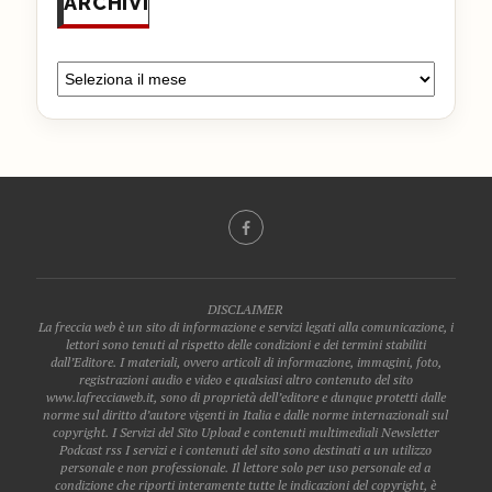
ARCHIVI
DISCLAIMER
La freccia web è un sito di informazione e servizi legati alla comunicazione, i
lettori sono tenuti al rispetto delle condizioni e dei termini stabiliti
dall’Editore. I materiali, ovvero articoli di informazione, immagini, foto,
registrazioni audio e video e qualsiasi altro contenuto del sito
www.lafrecciaweb.it, sono di proprietà dell’editore e dunque protetti dalle
norme sul diritto d’autore vigenti in Italia e dalle norme internazionali sul
copyright. I Servizi del Sito Upload e contenuti multimediali Newsletter
Podcast rss I servizi e i contenuti del sito sono destinati a un utilizzo
personale e non professionale. Il lettore solo per uso personale ed a
condizione che riporti interamente tutte le indicazioni del copyright, è