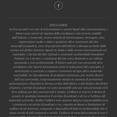
DISCLAIMER
La freccia web è un sito di informazione e servizi legati alla comunicazione, i
lettori sono tenuti al rispetto delle condizioni e dei termini stabiliti
dall’Editore. I materiali, ovvero articoli di informazione, immagini, foto,
registrazioni audio e video e qualsiasi altro contenuto del sito
www.lafrecciaweb.it, sono di proprietà dell’editore e dunque protetti dalle
norme sul diritto d’autore vigenti in Italia e dalle norme internazionali sul
copyright. I Servizi del Sito Upload e contenuti multimediali Newsletter
Podcast rss I servizi e i contenuti del sito sono destinati a un utilizzo
personale e non professionale. Il lettore solo per uso personale ed a
condizione che riporti interamente tutte le indicazioni del copyright, è
autorizzato a scaricare e copiare i contenuti ed ogni altro materiale
scaricabile. La riproduzione di qualsiasi contenuto, per motivi diversi
dall’uso personale, è espressamente vietata in assenza di preventiva
autorizzazione rilasciata in forma scritta dall’editore o dal titolare del diritto
d’autore. I servizi di podcast rss sono accessibili solo per uso personale ed il
loro utilizzo per fini commerciali è vietato. L’editore si riserva il diritto di
cessare in qualsiasi momento il servizio di podcast o di rss e l’utilizzo del
materiale scaricato. Inoltre l’editore non assume alcuna responsabilità circa
i contenuti e ai servizi di podcast e rss, rispetto ai danni o limitazioni di
utilizzo di siti internet, computer o dispositivi di lettura multimediale che si
siano serviti di tali contenuti e servizi. L’editore di www.lafrecciaweb.it non è
responsabile dei siti collegati tramite link né dei loro contenuti che possono