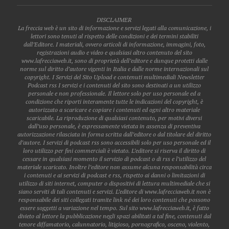
DISCLAIMER
La freccia web è un sito di informazione e servizi legati alla comunicazione, i
lettori sono tenuti al rispetto delle condizioni e dei termini stabiliti
dall’Editore. I materiali, ovvero articoli di informazione, immagini, foto,
registrazioni audio e video e qualsiasi altro contenuto del sito
www.lafrecciaweb.it, sono di proprietà dell’editore e dunque protetti dalle
norme sul diritto d’autore vigenti in Italia e dalle norme internazionali sul
copyright. I Servizi del Sito Upload e contenuti multimediali Newsletter
Podcast rss I servizi e i contenuti del sito sono destinati a un utilizzo
personale e non professionale. Il lettore solo per uso personale ed a
condizione che riporti interamente tutte le indicazioni del copyright, è
autorizzato a scaricare e copiare i contenuti ed ogni altro materiale
scaricabile. La riproduzione di qualsiasi contenuto, per motivi diversi
dall’uso personale, è espressamente vietata in assenza di preventiva
autorizzazione rilasciata in forma scritta dall’editore o dal titolare del diritto
d’autore. I servizi di podcast rss sono accessibili solo per uso personale ed il
loro utilizzo per fini commerciali è vietato. L’editore si riserva il diritto di
cessare in qualsiasi momento il servizio di podcast o di rss e l’utilizzo del
materiale scaricato. Inoltre l’editore non assume alcuna responsabilità circa
i contenuti e ai servizi di podcast e rss, rispetto ai danni o limitazioni di
utilizzo di siti internet, computer o dispositivi di lettura multimediale che si
siano serviti di tali contenuti e servizi. L’editore di www.lafrecciaweb.it non è
responsabile dei siti collegati tramite link né dei loro contenuti che possono
essere soggetti a variazione nel tempo. Sul sito www.lafrecciaweb.it, è fatto
divieto al lettore la pubblicazione negli spazi abilitati a tal fine, contenuti dal
tenore diffamatorio, calunnatorio, litigioso, pornografico, osceno, violento,