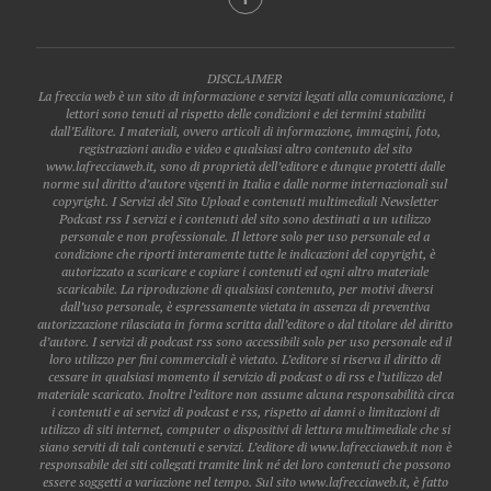
DISCLAIMER
La freccia web è un sito di informazione e servizi legati alla comunicazione, i
lettori sono tenuti al rispetto delle condizioni e dei termini stabiliti
dall’Editore. I materiali, ovvero articoli di informazione, immagini, foto,
registrazioni audio e video e qualsiasi altro contenuto del sito
www.lafrecciaweb.it, sono di proprietà dell’editore e dunque protetti dalle
norme sul diritto d’autore vigenti in Italia e dalle norme internazionali sul
copyright. I Servizi del Sito Upload e contenuti multimediali Newsletter
Podcast rss I servizi e i contenuti del sito sono destinati a un utilizzo
personale e non professionale. Il lettore solo per uso personale ed a
condizione che riporti interamente tutte le indicazioni del copyright, è
autorizzato a scaricare e copiare i contenuti ed ogni altro materiale
scaricabile. La riproduzione di qualsiasi contenuto, per motivi diversi
dall’uso personale, è espressamente vietata in assenza di preventiva
autorizzazione rilasciata in forma scritta dall’editore o dal titolare del diritto
d’autore. I servizi di podcast rss sono accessibili solo per uso personale ed il
loro utilizzo per fini commerciali è vietato. L’editore si riserva il diritto di
cessare in qualsiasi momento il servizio di podcast o di rss e l’utilizzo del
materiale scaricato. Inoltre l’editore non assume alcuna responsabilità circa
i contenuti e ai servizi di podcast e rss, rispetto ai danni o limitazioni di
utilizzo di siti internet, computer o dispositivi di lettura multimediale che si
siano serviti di tali contenuti e servizi. L’editore di www.lafrecciaweb.it non è
responsabile dei siti collegati tramite link né dei loro contenuti che possono
essere soggetti a variazione nel tempo. Sul sito www.lafrecciaweb.it, è fatto