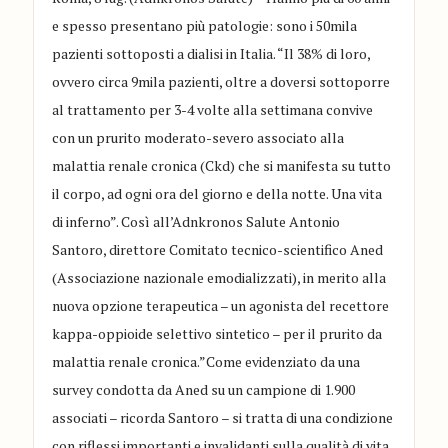
e spesso presentano più patologie: sono i 50mila
pazienti sottoposti a dialisi in Italia. “Il 38% di loro,
ovvero circa 9mila pazienti, oltre a doversi sottoporre
al trattamento per 3-4 volte alla settimana convive
con un prurito moderato-severo associato alla
malattia renale cronica (Ckd) che si manifesta su tutto
il corpo, ad ogni ora del giorno e della notte. Una vita
di inferno”. Così all’Adnkronos Salute Antonio
Santoro, direttore Comitato tecnico-scientifico Aned
(Associazione nazionale emodializzati), in merito alla
nuova opzione terapeutica – un agonista del recettore
kappa-oppioide selettivo sintetico – per il prurito da
malattia renale cronica.”Come evidenziato da una
survey condotta da Aned su un campione di 1.900
associati – ricorda Santoro – si tratta di una condizione
con riflessi importanti e invalidanti sulla qualità di vita