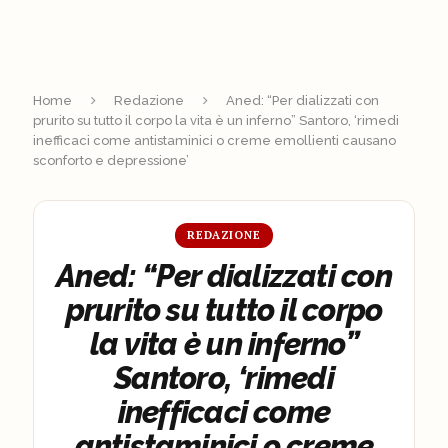
Home
Redazione
Aned: “Per dializzati con
prurito su tutto il corpo la vita è un inferno” Santoro, ‘rimedi
inefficaci come antistaminici o creme emollienti causano
sconforto e depressione’
REDAZIONE
Aned: “Per dializzati con
prurito su tutto il corpo
la vita è un inferno”
Santoro, ‘rimedi
inefficaci come
antistaminici o creme