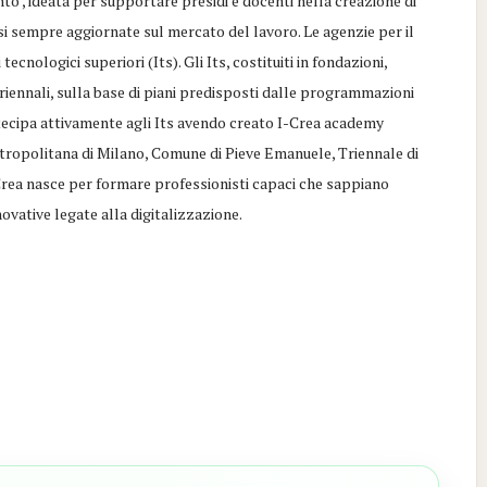
o’, ideata per supportare presidi e docenti nella creazione di
lisi sempre aggiornate sul mercato del lavoro. Le agenzie per il
ecnologici superiori (Its). Gli Its, costituiti in fondazioni,
triennali, sulla base di piani predisposti dalle programmazioni
tecipa attivamente agli Its avendo creato I-Crea academy
tropolitana di Milano, Comune di Pieve Emanuele, Triennale di
-Crea nasce per formare professionisti capaci che sappiano
ovative legate alla digitalizzazione.