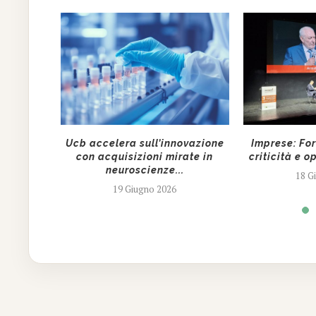
ni (A2A):
Ucb accelera sull’innovazione
Imprese: Fo
incia
con acquisizioni mirate in
criticità e op
neuroscienze...
18 G
19 Giugno 2026