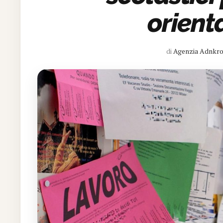
orien
di
Agenzia Adnkr