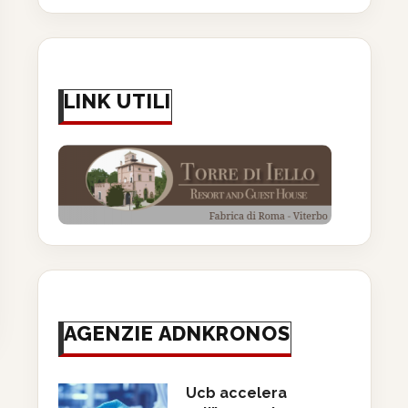
LINK UTILI
Ematologo Rambaldi:
Locatelli (Bambino Gesù):
iagnosi molecolari e cure
“Investire nella ricerca
mirate migliorano...
significa investire...
18 Giugno 2026
18 Giugno 2026
AGENZIE ADNKRONOS
Ucb accelera