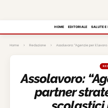
HOME
EDITORIALE
SALUTE E
Home
Redazione
Assolavoro: “Agenzie per il lavoro 
RE
Assolavoro: “Age
partner strate
scolastici