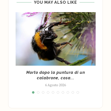
YOU MAY ALSO LIKE
cy
Morto dopo la puntura di un
Cald
calabrone, cosa...
6 Agosto 2026