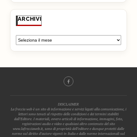
ARCHIVI
DISCLAIMER
La freccia web è un sito di informazione e servizi legati alla comunicazione, i
lettori sono tenuti al rispetto delle condizioni e dei termini stabiliti
dall’Editore. I materiali, ovvero articoli di informazione, immagini, foto,
registrazioni audio e video e qualsiasi altro contenuto del sito
www.lafrecciaweb.it, sono di proprietà dell’editore e dunque protetti dalle
norme sul diritto d’autore vigenti in Italia e dalle norme internazionali sul