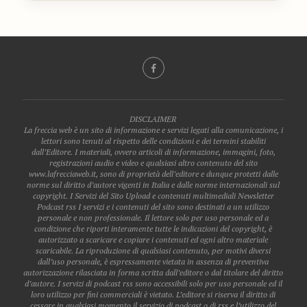
DISCLAIMER
La freccia web è un sito di informazione e servizi legati alla comunicazione, i
lettori sono tenuti al rispetto delle condizioni e dei termini stabiliti
dall’Editore. I materiali, ovvero articoli di informazione, immagini, foto,
registrazioni audio e video e qualsiasi altro contenuto del sito
www.lafrecciaweb.it, sono di proprietà dell’editore e dunque protetti dalle
norme sul diritto d’autore vigenti in Italia e dalle norme internazionali sul
copyright. I Servizi del Sito Upload e contenuti multimediali Newsletter
Podcast rss I servizi e i contenuti del sito sono destinati a un utilizzo
personale e non professionale. Il lettore solo per uso personale ed a
condizione che riporti interamente tutte le indicazioni del copyright, è
autorizzato a scaricare e copiare i contenuti ed ogni altro materiale
scaricabile. La riproduzione di qualsiasi contenuto, per motivi diversi
dall’uso personale, è espressamente vietata in assenza di preventiva
autorizzazione rilasciata in forma scritta dall’editore o dal titolare del diritto
d’autore. I servizi di podcast rss sono accessibili solo per uso personale ed il
loro utilizzo per fini commerciali è vietato. L’editore si riserva il diritto di
cessare in qualsiasi momento il servizio di podcast o di rss e l’utilizzo del