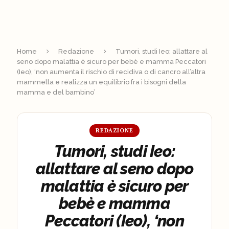
Home
Redazione
Tumori, studi Ieo: allattare al
seno dopo malattia è sicuro per bebè e mamma Peccatori
(Ieo), ‘non aumenta il rischio di recidiva o di cancro all’altra
mammella e realizza un equilibrio fra i bisogni della
mamma e del bambino’
REDAZIONE
Tumori, studi Ieo:
allattare al seno dopo
malattia è sicuro per
bebè e mamma
Peccatori (Ieo), ‘non