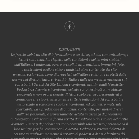
DISCLAIMER
La freccia web è un sito di informazione e servizi legati alla comunicazione, i
lettori sono tenuti al rispetto delle condizioni e dei termini stabiliti
dall’Editore. I materiali, ovvero articoli di informazione, immagini, foto,
registrazioni audio e video e qualsiasi altro contenuto del sito
www.lafrecciaweb.it, sono di proprietà dell’editore e dunque protetti dalle
norme sul diritto d’autore vigenti in Italia e dalle norme internazionali sul
copyright. I Servizi del Sito Upload e contenuti multimediali Newsletter
Podcast rss I servizi e i contenuti del sito sono destinati a un utilizzo
personale e non professionale. Il lettore solo per uso personale ed a
condizione che riporti interamente tutte le indicazioni del copyright, è
autorizzato a scaricare e copiare i contenuti ed ogni altro materiale
scaricabile. La riproduzione di qualsiasi contenuto, per motivi diversi
dall’uso personale, è espressamente vietata in assenza di preventiva
autorizzazione rilasciata in forma scritta dall’editore o dal titolare del diritto
d’autore. I servizi di podcast rss sono accessibili solo per uso personale ed il
loro utilizzo per fini commerciali è vietato. L’editore si riserva il diritto di
cessare in qualsiasi momento il servizio di podcast o di rss e l’utilizzo del
materiale scaricato. Inoltre l’editore non assume alcuna responsabilità circa