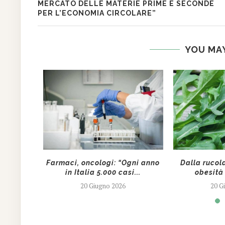
MERCATO DELLE MATERIE PRIME E SECONDE
PER L’ECONOMIA CIRCOLARE”
YOU MAY
ovazione
Farmaci, oncologi: “Ogni anno
Dalla rucol
ate in
in Italia 5.000 casi...
obesità 
.
20 Giugno 2026
20 G