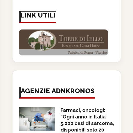
LINK UTILI
AGENZIE ADNKRONOS
ial, abuso di Instagram può
Aiom: “90% oncologi usa
alterare la percezione...
accesso precoce a terapie,..
19 Giugno 2026
19 Giugno 2026
Farmaci, oncologi:
“Ogni anno in Italia
5.000 casi di sarcoma,
disponibili solo 20