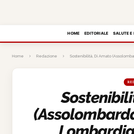
HOME
EDITORIALE
SALUTE E
Home
Redazione
Sostenibilità, Di Amato (Assolomba
RE
Sostenibil
(Assolombarda)
Lombardia