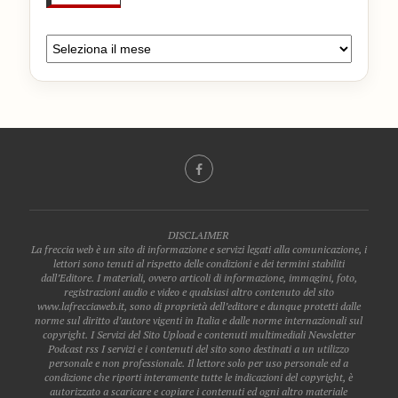
DISCLAIMER
La freccia web è un sito di informazione e servizi legati alla comunicazione, i
lettori sono tenuti al rispetto delle condizioni e dei termini stabiliti
dall’Editore. I materiali, ovvero articoli di informazione, immagini, foto,
registrazioni audio e video e qualsiasi altro contenuto del sito
www.lafrecciaweb.it, sono di proprietà dell’editore e dunque protetti dalle
norme sul diritto d’autore vigenti in Italia e dalle norme internazionali sul
copyright. I Servizi del Sito Upload e contenuti multimediali Newsletter
Podcast rss I servizi e i contenuti del sito sono destinati a un utilizzo
personale e non professionale. Il lettore solo per uso personale ed a
condizione che riporti interamente tutte le indicazioni del copyright, è
autorizzato a scaricare e copiare i contenuti ed ogni altro materiale