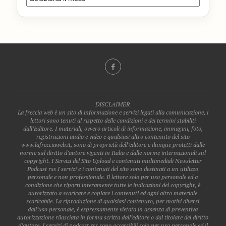
DISCLAIMER
La freccia web è un sito di informazione e servizi legati alla comunicazione, i
lettori sono tenuti al rispetto delle condizioni e dei termini stabiliti
dall’Editore. I materiali, ovvero articoli di informazione, immagini, foto,
registrazioni audio e video e qualsiasi altro contenuto del sito
www.lafrecciaweb.it, sono di proprietà dell’editore e dunque protetti dalle
norme sul diritto d’autore vigenti in Italia e dalle norme internazionali sul
copyright. I Servizi del Sito Upload e contenuti multimediali Newsletter
Podcast rss I servizi e i contenuti del sito sono destinati a un utilizzo
personale e non professionale. Il lettore solo per uso personale ed a
condizione che riporti interamente tutte le indicazioni del copyright, è
autorizzato a scaricare e copiare i contenuti ed ogni altro materiale
scaricabile. La riproduzione di qualsiasi contenuto, per motivi diversi
dall’uso personale, è espressamente vietata in assenza di preventiva
autorizzazione rilasciata in forma scritta dall’editore o dal titolare del diritto
d’autore. I servizi di podcast rss sono accessibili solo per uso personale ed il