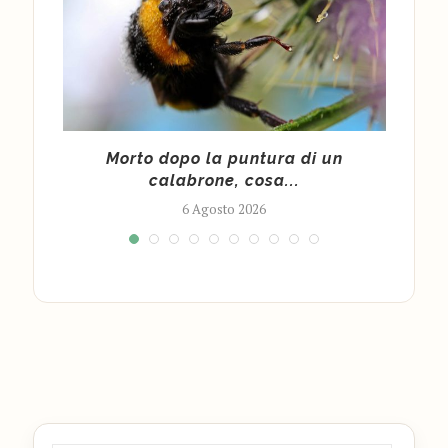
cy
Morto dopo la puntura di un
Cald
calabrone, cosa...
6 Agosto 2026