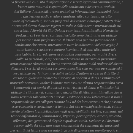
La freccia web è un sito di informazione e servizi legati alla comunicazione, i
lettori sono tenuti al rispetto delle condizioni e dei termini stabiliti
dall’Editore. I materiali, ovvero articoli di informazione, immagini, foto,
registrazioni audio e video e qualsiasi altro contenuto del sito
www.lafrecciaweb.it, sono di proprietà dell’editore e dunque protetti dalle
norme sul diritto d’autore vigenti in Italia e dalle norme internazionali sul
copyright. I Servizi del Sito Upload e contenuti multimediali Newsletter
Podcast rss I servizi e i contenuti del sito sono destinati a un utilizzo
personale e non professionale. Il lettore solo per uso personale ed a
condizione che riporti interamente tutte le indicazioni del copyright, è
autorizzato a scaricare e copiare i contenuti ed ogni altro materiale
scaricabile. La riproduzione di qualsiasi contenuto, per motivi diversi
dall’uso personale, è espressamente vietata in assenza di preventiva
autorizzazione rilasciata in forma scritta dall’editore o dal titolare del diritto
d’autore. I servizi di podcast rss sono accessibili solo per uso personale ed il
loro utilizzo per fini commerciali è vietato. L’editore si riserva il diritto di
cessare in qualsiasi momento il servizio di podcast o di rss e l’utilizzo del
materiale scaricato. Inoltre l’editore non assume alcuna responsabilità circa
i contenuti e ai servizi di podcast e rss, rispetto ai danni o limitazioni di
utilizzo di siti internet, computer o dispositivi di lettura multimediale che si
siano serviti di tali contenuti e servizi. L’editore di www.lafrecciaweb.it non è
responsabile dei siti collegati tramite link né dei loro contenuti che possono
essere soggetti a variazione nel tempo. Sul sito www.lafrecciaweb.it, è fatto
divieto al lettore la pubblicazione negli spazi abilitati a tal fine, contenuti dal
tenore diffamatorio, calunnatorio, litigioso, pornografico, osceno, violento,
offensivo, denigratorio ed illegale a qualsiasi titolo. L’editore e il direttore
responsabile del sito, non sono responsabili dei contenuti dei messaggi
pervenuti dal lettore non essendo in grado di operare un monitoraggio e un