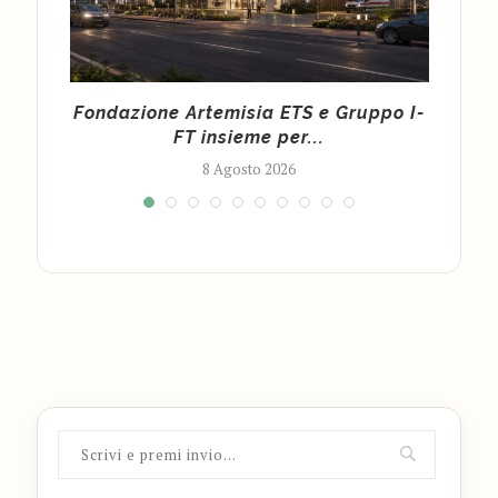
tile
Fondazione Artemisia ETS e Gruppo I-
Ma
FT insieme per...
8 Agosto 2026