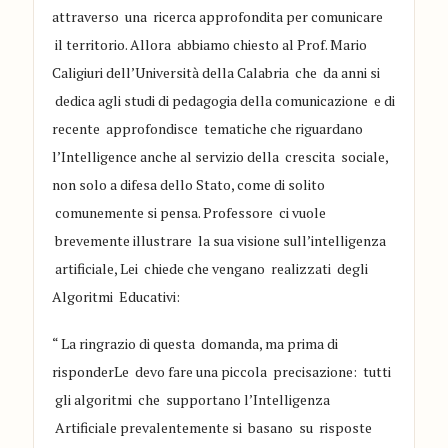
attraverso una
ricerca approfondita per comunicare
il terri
torio. Allora abbiamo chiesto al Prof. Mario
Caligiuri del
l
’
Università del
la Calabria che da anni si
dedica agli studi di pedagogia della comunicazione e di
recente approfon
d
isce tematiche che rig
uar
dano
l
’
Intelligence
anche al serv
izio della crescita
sociale
,
non solo a difesa
dello S
ta
to
, come di solito
comunemente si pensa
.
Professore ci vuole
breve
mente illustrare la sua visione sull
’
intelligenza
artific
iale
, Lei
chiede
che vengano realizzati degli
Algoritmi Educativi:
“
La ringrazio di questa domanda, ma
prim
a di
risponder
Le devo fare una piccola precisazione: tutti
gli algoritmi che supp
ortano l
’
Intelligenza
Artific
iale
prevalentemente
si basano su risposte