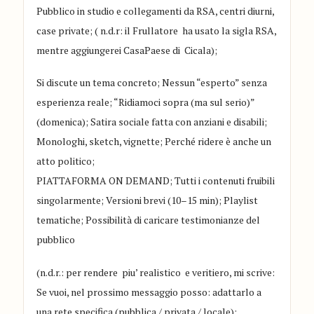
Pubblico in studio e collegamenti da RSA, centri diurni,
case private
; ( n.d
.r: il Frullatore ha usato la sigla RSA,
mentre aggiungerei CasaPaese di Cicala);
Si discute un tema concreto
;
Nessun “esperto” senza
esperienza reale
;
“Ridiamoci sopra (ma sul serio)”
(domenica)
;
Satira sociale fatta con anziani e disabili
;
Monologhi, sketch, vignette
;
Perché ridere è anche un
atto politico
;
PIATTAFORMA ON DEMAND
;
Tutti i contenuti fruibili
singolarmente
;
Versioni brevi (10–15 min)
;
Playlist
tematiche
;
Possibilità di caricare testimonianze del
pubblico
(n.d.r.: per rendere piu’ realist
ico e veritiero, mi scrive:
Se vuoi, nel prossimo messaggio posso:
adattarlo a
una rete specifica (pubblica / privata / locale)
;