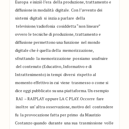
Europa e inizi
ò l
’
era della produzion
e, trattamento e
diffusione in mod
alità digitale
. Con l
’
avvento dei
sistemi digitali si inzia a parlare de
lla
televisione
/radiofon
ia
cosi
d
detta
“
non lineare
”
ovvero
le tecnic
he di produzione, trattamento e
diffusione permettono una funzione
nel mondo
dig
itale che è quella della memorizzazione,
sfrut
tando la memorizzazione poss
iamo
usufruire
del contenuto (Educa
tivo, Informativo e di
Intratt
e
ni
mento)
in tempi diversi rispetto al
momento effettivo in cui vi
ene
tra
s
messo o come si
dice oggi pubblicato su un
a piattaforma. Un
esempio
RAI – RAIPLAY
oppure
LA C P
LAY
.
Occorre fare
inoltre un
’
altra osservazione
, motivo del contendere
fu
la provocazione
fatta
per primo
da
Maurizio
Costanz
o quando durante una sua tr
asmis
sione volle