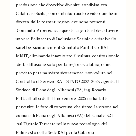
pro
duzione che dovrebbe divenire
con
divisa
tra
Calabria e Sicilia
, con contribu
ti audio e video anche
in
diretta
dalle restanti regioni ove sono p
resenti
Comunità Arb
ë
re
she
, e questo
ci porterebbe ad avere
un vero
Palinsesto
di Inclusione Sociale e a risolverlo
sarebbe sicu
ramente il Comitato Paritetico RAI –
MMIT
, eliminando innazitutto il vulnus costituzionale
della diffusione solo
per la regione Calab
ria
, come
previsto
per una svista sicuramente non
voluta
nel
Contratto di Servizio RAI
–
STATO
2023-2028
vigente
.
I
l
Sindaco di Piana degli Albanesi
(PA) ing. Rosario
Petta
all
’
alb
a del
l
’
11 novembre 2025 mi ha fatto
pervenire la
fo
to
di copertina che rit
rae la visione nel
comune
di Piana degli Albanesi (PA)
del canale 821
sul Digitale Terreste
nella nuova tecnologia
del
Palinsesto della Sede RAI per la Calabr
ia
.