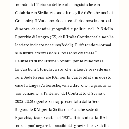
mondo del Turismo delle isole linguistiche e in
Calabria e in Sicilia ci sono
oltre agli Arb
ë
reshe anche i
Grecanici)
.
Il Vaticano docet con il riconosc
imento al
di sopra dei confini geogr
afici e poli
tici
nel
1919 della
Eparchia di Lungro
(CS)
dell
’
Italia Continentale
non ha
lasciato indietro
nessuno
(fedeli)
. E
rifer
endomi
ormai
alle future
trasmis
sioni
si possono chiamare
“
Palinsesti
di Inclusione S
ociali
”
per le Minor
anze
Linguis
tiche S
toriche
, visto che la Legge prevede una
sola
Sede Regionale
RAI
per lingua tut
elata, in questo
ca
so la Lingua Arb
ë
reshe
, vorr
à dire che
la prossim
a
convenzione
, all
’
interno del
Contratto di Servizio
2023-2
028
vige
nte sia
rappresentata
dalla Sede
Regionale
RAI
per
la Sicilia che è
anche se
d
e
di
Eparchia
,
riconosciuta nel 1937,
altrimenti alla RAI
non si puo
’
negare la possibilità
grazie l
’
art. 3 della