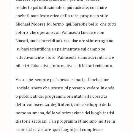
renderlo più istituzionale o più radical
e;
costruire
anche il manifesto etico della rete, proprio in stile
Michael Moore
) Mi
ferm
o
qui. Sarebbe bello che
tu
t
ti
colo
ro che oper
ano con P
alinsesti
Lineari e non
Lineari
, anche brevi di un
’
ora o due
ore
si interroghi
no
su basi scientifiche e
sperimentate
sul campo
se
effettivamente i loro Palinsesti
siano aderenti ai tre
pilas
tri
: Educativo, Infor
mativo e di Intrattenimento.
Visto che se
mpre piu
’
spesso si par
la di inc
lusione
sociale spero che presto si possano vedere
in onda
o
p
u
bblica
ti
dei pro
gramm
i
orientati all
a crescita
della conoscenza
de
gli utenti
, come
sviluppo della
persona umana,
della valorizz
azione dei luoghi
intrisi
di
storie
secolari. Tali programm stimolano inoltre la
curiosità di visitare quei luoghi (
nel comp
lesso