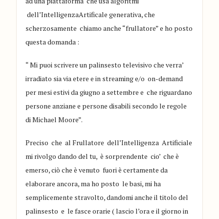
a
d un
a piattaforma che usa algoritmi
del
l
’
I
ntelligenza
Artificale generativa,
che
scherzosamente chiamo a
nche
“
frullatore
”
e ho
p
osto
questa domanda
:
“ Mi puoi scrivere un palinsesto televisivo che verra’
irradiato sia via etere e in streaming e/o on-demand
per mesi estivi da giugno a settembre e che riguardano
persone
anzian
e e persone disabili secondo le regole
di Michael Moore
”.
Preciso che al Frullatore dell’Intelligenza Artificiale
mi rivol
go dando
del tu,
è sorprendente
cio’ che è
emerso, ci
ò che è
venuto fuori
è certamente da
elaborare an
cora, ma ho posto le basi
, mi ha
semplicemente stravolto, dandomi anche il titolo del
palinsesto e le fasce orarie ( lascio l’ora e il giorno in