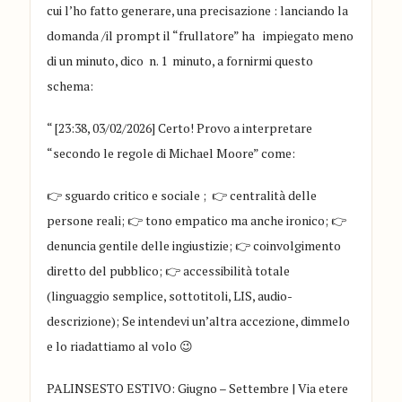
cui l’ho fatto generare,
una precisazione :
lanciando la
domanda /il prompt il “frullatore” ha impiegato meno
di un minuto, dico n. 1 minuto
, a fornirmi questo
schema
:
“
[23:38, 03/02/2026] Certo! Provo a interpretare
“secondo le regole di Michael Moore” come:
👉
sguardo critico e sociale ;
👉
centralità delle
persone reali;
👉
tono empatico ma anche ironico;
👉
denuncia gentile delle i
ngiustizie;
👉
coinvolgimento
diretto del pubblico;
👉
accessibilità totale
(linguaggio semplice, sottotitoli, LIS, audio-
descr
izione); Se intendevi un’altra accezione, dimmelo
e lo riadattiamo al volo
😉
PALINSESTO ESTIVO: Giugno – Settembre | Via etere