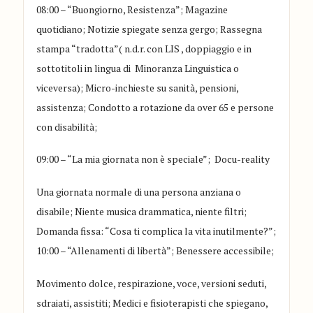
08:00 – “Buongiorno, Resistenza”; Magazine
quotidiano; Notizie spiegate senza gergo; Rassegna
stampa “tradotta”(
n.d.r.
con
LIS
, doppiaggio
e in
sottotitoli in lingua di
Minoranz
a
Linguistic
a o
viceversa);
Micro-inchieste su sanità, pensioni,
assistenza
;
Condotto a rotazione da over 65 e persone
con disabilità
;
09:00 – “La mia giornata non è speciale”
;
Docu-reality
Una giornata normale di una persona anziana o
disabile
;
Niente musica d
rammatica, niente filtri
;
Domanda fissa: “Cosa ti complica la vita inutilmente?”
;
10:00 – “Allenamenti di libertà”
;
Benessere accessibile
;
Movimento dolce, respirazione, voce
, v
ersioni seduti,
sdraiati, assistiti
;
Medici e fisioterapisti che spiegano,