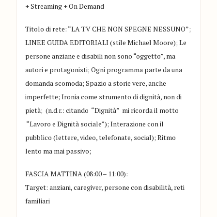
+
Streaming + On Demand
Titolo di rete: “
LA TV CHE NON SPEGNE NESSUNO
”;
LINEE GUIDA EDITORIALI (stile Michael Moore); Le
persone
anziane e disabili non sono “oggetto”, ma
autori e protagonisti; Ogni programma parte da una
domanda scomoda; Spazio a storie vere, anche
imperfette; Ironia come strumento di dignità, non di
pietà; (n.d.r.: citando “Dignità” mi ricorda il motto
“Lavoro e Dignità sociale”); Interazione con il
pubblico (lettere, video, telefonate, social); Ritmo
lento ma mai passivo;
FASCIA MATTINA (08:00 – 11:00):
Target: anziani, caregiver, persone con disabilità, reti
familiari