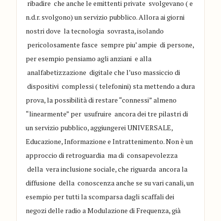
ribadire che anche le emittenti
private
svolgevano
( e
n.d.r. svolgono)
un servizio pubb
lico.
Allora
ai giorni
nostri dove la te
cn
ologi
a so
vrasta
, isola
ndo
per
icolosamente fasce sempre piu
’
ampie di
perso
ne,
per esempio pensiamo agli a
nziani
e alla
anal
f
abeti
z
za
zione
digitale che
l
’
uso massiccio di
dispositivi complessi ( telefoni
ni)
sta
mettendo a dur
a
prova
,
la possibilità di
restare
“
connessi
”
almeno
“
linearmente
”
per usufruire ancora dei tre pi
lastri
di
un servizio pubblico
, aggiungerei UNIVERSALE
,
Educazione, Informazione e Intratteniment
o
. Non è un
approccio di
retroguardia ma di consapevolezza
della vera
inclusione sociale
, che rig
uarda
ancora la
diff
u
sione della conoscenza
an
c
he se su va
ri
canali, un
esempio
per tutti la scompars
a dagli
scaffali dei
negoz
i delle radio a Modulazione di Frequenza
, già