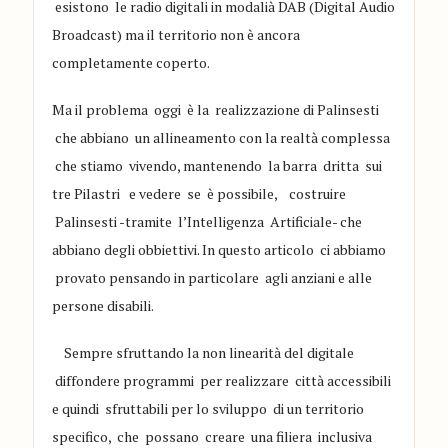
e
s
istono le radio digitali in modalià DAB (D
igital Audio
Broadcast) ma il territorio non è
ancora
completamente
coperto
.
Ma il pro
blema oggi è la realizzazione di Palinsesti
che a
bbiano un allineamento con la realtà complessa
che stiamo vivendo
, mant
enendo
la barra dritta sui
tre Pilastri e vedere se è possibile
,
costruire
Palinsesti -tramite l’Intelligenza Artificiale- che
abbi
ano de
gli
obbiettivi. In
questo articolo ci abbiamo
provato pensando in particolare
agli anzi
a
ni e alle
persone disabili.
Sempre sfruttando
la non linearità
del digitale
diffondere
programmi per r
ealiz
zare citt
à accessibili
e quindi sfruttabili per lo sviluppo di un
terri
torio
specifico
,
che possano creare una filiera
inclusiva