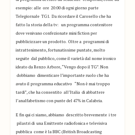
esempio: alle
ore
20:00
di ogni giorno parte
Telegiornale
TG1. Da ricordare il
Carosello che ha
fatto la storia della tv: un programma
contenitore
dove venivano confezionate mini fiction per
pubblicizzare un pro
dotto.
Oltre a programmi
di
intrat
tenimento
, fortunatissim
e puntate, molto
seguite dal pubblico, come il varietà
dal nome ironico
ideato da
R
enzo Arbore
,
“
Vengo dopo il
TG
”
.
Non
dobbiamo dimenticare
l
’
importante ruolo che ha
avuto
il programma
educativo
“
Non è mai troppo
tardi
”
, che ha consentito all
’
Italia di abbattere
l
’
analfabetismo con punte del 47%
in Calabria.
E fin qui ci siamo
,
abbiamo des
critto breve
mente i tre
pilas
tri di una Emittente radiofonica e televisiva
pubblica
come è la BBC
(Bri
ti
sh Br
oadcasting