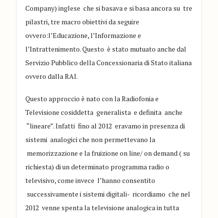
Company)
ingle
se che si basava
e si basa ancora
su tre
pilastri
, tre macro obiettivi
da seguire
ovve
ro:
l
’
Educazione, l
’
Informazione e
l
’
Intrattenimento.
Questo è st
ato
mutuato anche dal
Servizio Pubblico della
Concessiona
ria di S
tato
italiana
ovvero dalla RAI
.
Questo appr
occio è
nato con la R
adiofonia e
T
elevisione
cosiddetta generalista e definita anche
“
lineare
”. Infatti
fino al 2012 eravamo in prese
nza di
sistemi analogici che non permettev
a
no
la
memorizzazione
e
la
fru
i
zione
on line
/ on demand ( su
richiesta) di un determinato programma radio o
televisivo,
come
invece l
’
hanno conse
ntito
successivame
nte
i
sistemi digitali-
ricordiamo che nel
2012 venne spenta la televisione analogica in tutta