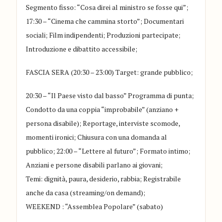
Segmento fisso: “Cosa direi al ministro se fosse qui”
;
17:30 – “Cinema che cammina storto”
;
Documentari
sociali
;
Film indipendenti
;
Produzioni partecipate
;
Introduzione e dibattito accessibile
;
FASCIA SERA (20:30 – 23:00)
Target: grande pubblico
;
20:30 – “Il Paese visto dal basso”
Programma di punta
;
Condotto da una coppia “improbabile” (anziano +
persona disabile)
;
Reportage, interviste scomode,
momenti ironici
;
Chiusura con una domanda al
pubblico
;
22:00 – “Lettere al futuro”
;
Formato intimo
;
Anziani e persone disabili parlano ai giovani
;
Temi: dignità, paura, desiderio, rabbia
;
Registrabile
anche da casa (streaming/on demand)
;
WEEKEND
:
“Assemblea Popolare” (sabato)