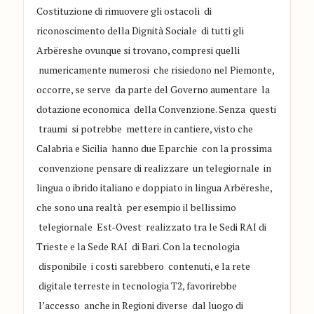
Costituzione di rimuovere gli ostacoli di
riconoscimento della Dignit
à So
ciale d
i tutti gli
Arb
ë
reshe
ovunque si trovano, compres
i quelli
numericamente numerosi che risied
ono nel Piemonte
,
occor
re
, se serve da parte del Governo aumentare la
dotazione economica della Convenzione. Senza questi
traumi si potrebbe mettere in cantiere
, visto che
Calabria e Sici
lia hanno due Eparchie
con
l
a prossima
convenzione pensare di re
alizzare
un telegiornale in
lingua o ibrido italiano e d
o
ppiato in lingua Arb
ë
reshe
,
che sono una realtà per esempio il bellissimo
telegiornale Est-Ovest
realizzato tra
le Sedi RAI di
Trieste e
la Sede RAI di
Ba
ri. Con la tecno
logia
dis
ponibile
i costi sarebbe
ro
contenuti, e la rete
digitale
terreste
in tecnologi
a T2
,
favorirebbe
l
’
a
ccesso anche in Regioni diverse dal luogo
di