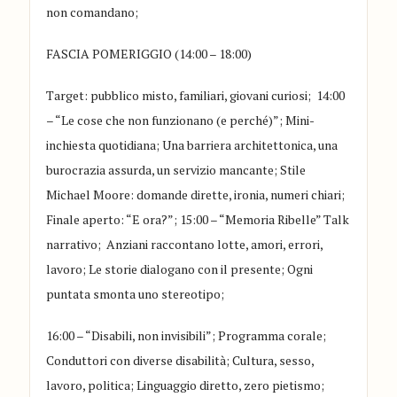
non comandano
;
FASCIA POMERIGGIO (14:00 – 18:00)
Target: pubblico misto, familiari, giovani curiosi
;
14:00
– “Le cose che non funzionano (e perché)”
;
Mini-
inchiesta quotidiana
;
Una barriera architettonica, una
burocrazia assurda, un servizio mancante
;
Stile
Michael Moore: domande dirette, ironia, numeri chiari
;
Finale aperto: “E ora?”
;
15:00 – “Memoria Ribelle”
Talk
narrativo
;
Anziani raccontano lotte, amori, errori,
lavoro
;
Le storie dialogano con il presente
;
Ogni
puntata smonta uno stereotipo
;
16:00 – “Disabili, non invisibili”
;
Programma corale
;
Co
nduttori con diverse disabilità
;
Cultura, sesso,
lavoro, politica
;
Linguaggio diretto, zero pietismo
;