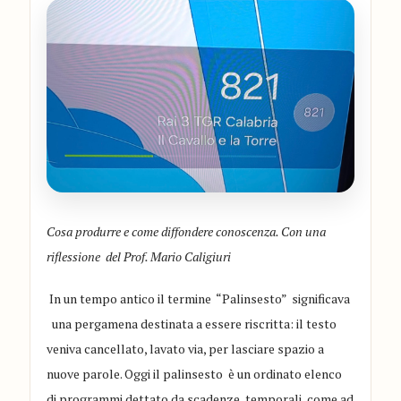
Cosa produrre e come diffondere conoscenza. Con una
riflessione del Prof. Mario Caligiuri
In un tempo antico il te
rmine
“
Palinsesto
”
significava
una pergamen
a
destinata a essere riscritta: il testo
veniva cancellato, lavato via, per lasciare spazio a
nuove parole. Oggi i
l palinsesto è un ordinato elenco
di programmi
dettato da scadenze temporali
, come ad