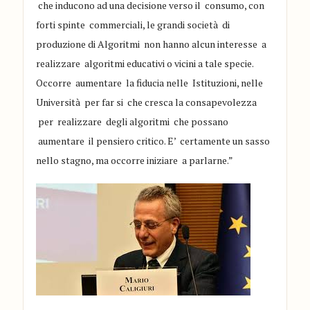
che inducono
ad una decisione verso il
consumo
, con
forti spinte commerciali
, le grandi società di
produzione di Algoritmi non hanno alcun interesse a
realizzare algoritmi
educativi o vicini a
tale specie.
Occorre aumentare la fiducia
nelle Istituzioni, nelle
Universi
tà
per far si che cresca la consapevolezza
per realizzare degli algoritmi che possano
aumentare il pensiero critic
o. E
’
certamente un sasso
nello stagno
, ma occorre ini
z
i
are a parlarne.
”