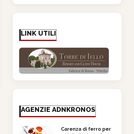
LINK UTILI
 accelera sull’innovazione
Imprese: Forum Bioplastiche
on acquisizioni mirate in
criticità e opportunità per il.
neuroscienze...
18 Giugno 2026
19 Giugno 2026
AGENZIE ADNKRONOS
Carenza di ferro per