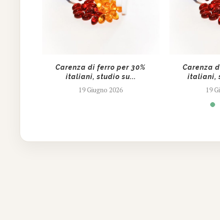
Ail: “Da
Carenza di ferro per 30%
Carenza d
...
italiani, studio su...
italiani, 
19 Giugno 2026
19 G