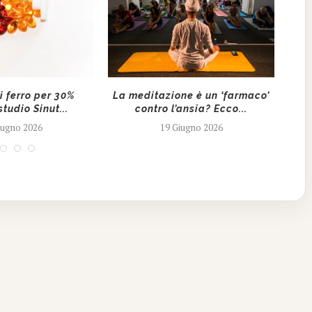
i ferro per 30%
La meditazione è un ‘farmaco’
Ucb
studio Sinut...
contro l’ansia? Ecco...
c
iugno 2026
19 Giugno 2026