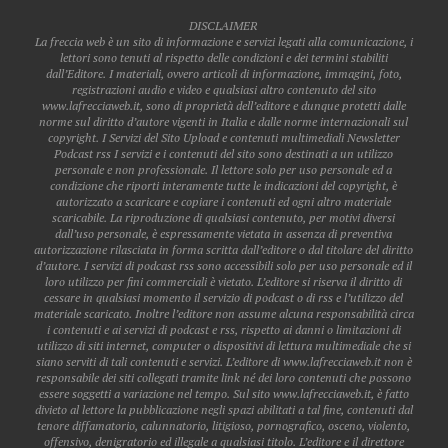
DISCLAIMER
La freccia web è un sito di informazione e servizi legati alla comunicazione, i
lettori sono tenuti al rispetto delle condizioni e dei termini stabiliti
dall’Editore. I materiali, ovvero articoli di informazione, immagini, foto,
registrazioni audio e video e qualsiasi altro contenuto del sito
www.lafrecciaweb.it, sono di proprietà dell’editore e dunque protetti dalle
norme sul diritto d’autore vigenti in Italia e dalle norme internazionali sul
copyright. I Servizi del Sito Upload e contenuti multimediali Newsletter
Podcast rss I servizi e i contenuti del sito sono destinati a un utilizzo
personale e non professionale. Il lettore solo per uso personale ed a
condizione che riporti interamente tutte le indicazioni del copyright, è
autorizzato a scaricare e copiare i contenuti ed ogni altro materiale
scaricabile. La riproduzione di qualsiasi contenuto, per motivi diversi
dall’uso personale, è espressamente vietata in assenza di preventiva
autorizzazione rilasciata in forma scritta dall’editore o dal titolare del diritto
d’autore. I servizi di podcast rss sono accessibili solo per uso personale ed il
loro utilizzo per fini commerciali è vietato. L’editore si riserva il diritto di
cessare in qualsiasi momento il servizio di podcast o di rss e l’utilizzo del
materiale scaricato. Inoltre l’editore non assume alcuna responsabilità circa
i contenuti e ai servizi di podcast e rss, rispetto ai danni o limitazioni di
utilizzo di siti internet, computer o dispositivi di lettura multimediale che si
siano serviti di tali contenuti e servizi. L’editore di www.lafrecciaweb.it non è
responsabile dei siti collegati tramite link né dei loro contenuti che possono
essere soggetti a variazione nel tempo. Sul sito www.lafrecciaweb.it, è fatto
divieto al lettore la pubblicazione negli spazi abilitati a tal fine, contenuti dal
tenore diffamatorio, calunnatorio, litigioso, pornografico, osceno, violento,
offensivo, denigratorio ed illegale a qualsiasi titolo. L’editore e il direttore