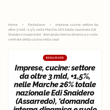
Home
Redazione
Imprese, cucine: settore da
oltre 3 mld, +1,5%, nelle Marche 26% totale nazionale Edi
Snaidero (Assarredo), ‘domanda interna dinamica e ruolo
centrale della cucina nella casa’
REDAZIONE
Imprese, cucine: settore
da oltre 3 mld, +1,5%,
nelle Marche 26% totale
nazionale Edi Snaidero
(Assarredo), ‘domanda
interna dinamica e ruolo