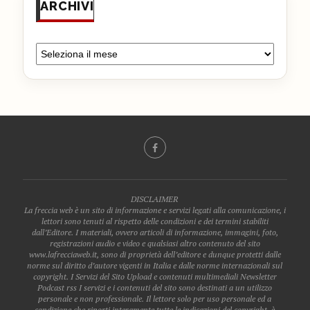
ARCHIVI
DISCLAIMER
La freccia web è un sito di informazione e servizi legati alla comunicazione, i
lettori sono tenuti al rispetto delle condizioni e dei termini stabiliti
dall’Editore. I materiali, ovvero articoli di informazione, immagini, foto,
registrazioni audio e video e qualsiasi altro contenuto del sito
www.lafrecciaweb.it, sono di proprietà dell’editore e dunque protetti dalle
norme sul diritto d’autore vigenti in Italia e dalle norme internazionali sul
copyright. I Servizi del Sito Upload e contenuti multimediali Newsletter
Podcast rss I servizi e i contenuti del sito sono destinati a un utilizzo
personale e non professionale. Il lettore solo per uso personale ed a
condizione che riporti interamente tutte le indicazioni del copyright, è