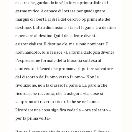
essere che, gardando in sé la forza primordiale del
germe mitico, è capace di lottare per guadagnare
margini di libertà al di là del cerchio opprimente del
destino». L’altra dimensione sta nel legame tra destino
e pensare al destino. Qui il decadente diventa
esistenzialista. Il destino c’è, ma si può nominare. E
nominandolo, lo si ferisce. «La forma dialogica diventa
l’espressione formale della filosofia sottesa al
contenuto di Leucò che promuove il potere salvatore
del discorso dell’uomo verso l’uomo». Non la
rivoluzione, non la classe: la parola. La parola che
ricorda, che racconta, che trasfigura. «Le cose si
scoprono attraverso i ricordi che se ne hanno.
Ricordare una cosa significa vederla – ora soltanto –
per la prima volta».
Il mito è memoria che diventa conoscenza. È l’unico