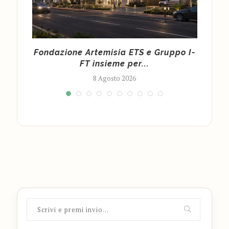
la
Fondazione Artemisia ETS e Gruppo I-
Ar
FT insieme per...
8 Agosto 2026