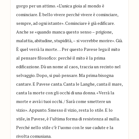
gorgo per un attimo. «L’unica gioia al mondo è
cominciare. È bello vivere perché vivere è cominciare,
sempre, ad ogni istante». Cominciare è già edificare.
Anche se «quando manca questo senso – prigione,
malattia, abitudine, stupidità, – si vorrebbe morire». Già.
È quel verrà la morte… Per questo Pavese lega il mito
al pensare filosofico: perché il mito è la prima
edificazione. Dà un nome al caos, traccia un recinto nel
selvaggio. Dopo, si può pensare. Ma prima bisogna
cantare. E Pavese canta. Canta le Langhe, canta il mare,
canta la morte con gli occhi di una donna. «Verrà la
morte e avrà i tuoi occhi. / Sarà come smettere un
vizio». Appunto. Smesso il vizio, resta lo stile. E lo
stile, in Pavese, è l’ultima forma di resistenza al nulla.
Perché nello stile c’è l’uomo con le sue cadute e la
rivolta comusiana.