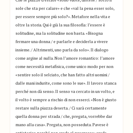
sole che sta per calare» e che «val la pena esser solo,
per essere sempre più solo?». Metafore nella vita e
oltre la storia. Qui è già la sua filosofia: l’essere è
solitudine, ma la solitudine non basta. «Bisogna
fermare una donna / e parlarle e deciderla a vivere
insieme. / Altrimenti, uno parla da solo». Il dialogo
come argine al nulla. Non l’amore romantico: l’amore
come necessità metafisica, come unico modo per non
«sentire solo il selciato, che han fatto altri uomini /
dalle mani indurite, come sono le sue». Il lavoro stanca
perché non dà senso. Il senso va cercato in un volto, e
il volto è sempre a rischio di non esserci. «Non è giusto
restare sulla piazza deserta. / Ci sarà certamente
quella donna per strada / che, pregata, vorrebbe dar
mano alla casa». Pregata, non posseduta. Pavese è
antistorico perché non crede al progresso: crede