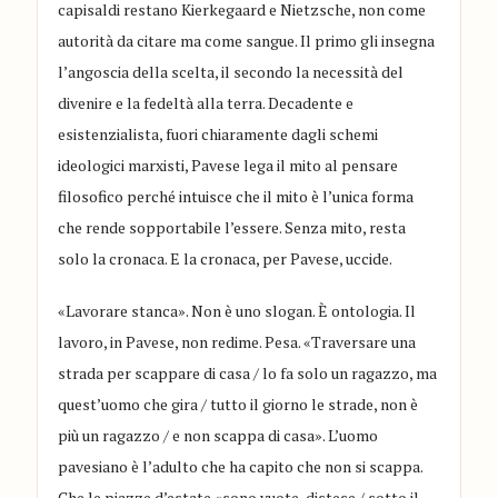
capisaldi restano Kierkegaard e Nietzsche, non come
autorità da citare ma come sangue. Il primo gli insegna
l’angoscia della scelta, il secondo la necessità del
divenire e la fedeltà alla terra. Decadente e
esistenzialista, fuori chiaramente dagli schemi
ideologici marxisti, Pavese lega il mito al pensare
filosofico perché intuisce che il mito è l’unica forma
che rende sopportabile l’essere. Senza mito, resta
solo la cronaca. E la cronaca, per Pavese, uccide.
«Lavorare stanca». Non è uno slogan. È ontologia. Il
lavoro, in Pavese, non redime. Pesa. «Traversare una
strada per scappare di casa / lo fa solo un ragazzo, ma
quest’uomo che gira / tutto il giorno le strade, non è
più un ragazzo / e non scappa di casa». L’uomo
pavesiano è l’adulto che ha capito che non si scappa.
Che le piazze d’estate «sono vuote, distese / sotto il