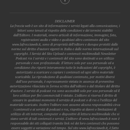
DISCLAIMER
La freccia web è un sito di informazione e servizi legati alla comunicazione, i
lettori sono tenuti al rispetto delle condizioni e dei termini stabiliti
dall’Editore. I materiali, ovvero articoli di informazione, immagini, foto,
registrazioni audio e video e qualsiasi altro contenuto del sito
www.lafrecciaweb.it, sono di proprietà dell’editore e dunque protetti dalle
norme sul diritto d’autore vigenti in Italia e dalle norme internazionali sul
copyright. I Servizi del Sito Upload e contenuti multimediali Newsletter
Podcast rss I servizi e i contenuti del sito sono destinati a un utilizzo
personale e non professionale. Il lettore solo per uso personale ed a
condizione che riporti interamente tutte le indicazioni del copyright, è
autorizzato a scaricare e copiare i contenuti ed ogni altro materiale
scaricabile. La riproduzione di qualsiasi contenuto, per motivi diversi
dall’uso personale, è espressamente vietata in assenza di preventiva
autorizzazione rilasciata in forma scritta dall’editore o dal titolare del diritto
d’autore. I servizi di podcast rss sono accessibili solo per uso personale ed il
loro utilizzo per fini commerciali è vietato. L’editore si riserva il diritto di
cessare in qualsiasi momento il servizio di podcast o di rss e l’utilizzo del
materiale scaricato. Inoltre l’editore non assume alcuna responsabilità circa
i contenuti e ai servizi di podcast e rss, rispetto ai danni o limitazioni di
utilizzo di siti internet, computer o dispositivi di lettura multimediale che si
siano serviti di tali contenuti e servizi. L’editore di www.lafrecciaweb.it non è
responsabile dei siti collegati tramite link né dei loro contenuti che possono
essere soggetti a variazione nel tempo. Sul sito www.lafrecciaweb.it, è fatto