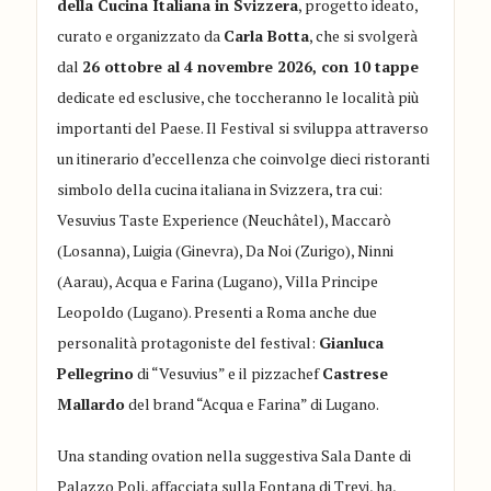
della Cucina Italiana in Svizzera
, progetto ideato,
curato e organizzato da
Carla Botta
, che si svolgerà
dal
26 ottobre al 4 novembre 2026
, con 10 tappe
dedicate ed esclusive, che toccheranno le località più
importanti del Paese. Il Festival si sviluppa attraverso
un itinerario d’eccellenza che coinvolge dieci ristoranti
simbolo della cucina italiana in Svizzera, tra cui:
Vesuvius Taste Experience (Neuchâtel), Maccarò
(Losanna), Luigia (Ginevra), Da Noi (Zurigo), Ninni
(Aarau), Acqua e Farina (Lugano), Villa Principe
Leopoldo (Lugano). Presenti a Roma anche due
personalità protagoniste del festival:
Gianluca
Pellegrino
di “Vesuvius” e il pizzachef
Castrese
Mallardo
del brand “Acqua e Farina” di Lugano.
Una standing ovation nella suggestiva Sala Dante di
Palazzo Poli, affacciata sulla Fontana di Trevi, ha,