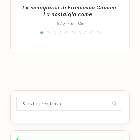
 un
La scomparsa di Francesco Guccini.
Quan
La nostalgia come...
6 Agosto 2026