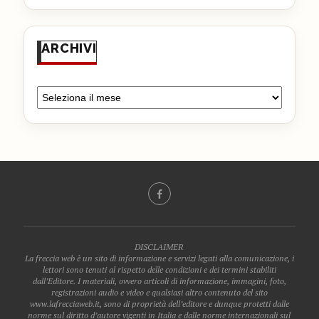
ARCHIVI
DISCLAIMER
La freccia web è un sito di informazione e servizi legati alla comunicazione, i
lettori sono tenuti al rispetto delle condizioni e dei termini stabiliti
dall’Editore. I materiali, ovvero articoli di informazione, immagini, foto,
registrazioni audio e video e qualsiasi altro contenuto del sito
www.lafrecciaweb.it, sono di proprietà dell’editore e dunque protetti dalle
norme sul diritto d’autore vigenti in Italia e dalle norme internazionali sul