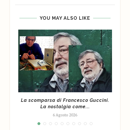
YOU MAY ALSO LIKE
«Le
La scomparsa di Francesco Guccini.
C
...
La nostalgia come...
6 Agosto 2026