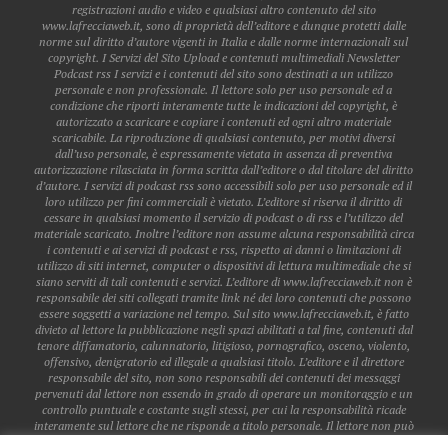
registrazioni audio e video e qualsiasi altro contenuto del sito
www.lafrecciaweb.it, sono di proprietà dell’editore e dunque protetti dalle
norme sul diritto d’autore vigenti in Italia e dalle norme internazionali sul
copyright. I Servizi del Sito Upload e contenuti multimediali Newsletter
Podcast rss I servizi e i contenuti del sito sono destinati a un utilizzo
personale e non professionale. Il lettore solo per uso personale ed a
condizione che riporti interamente tutte le indicazioni del copyright, è
autorizzato a scaricare e copiare i contenuti ed ogni altro materiale
scaricabile. La riproduzione di qualsiasi contenuto, per motivi diversi
dall’uso personale, è espressamente vietata in assenza di preventiva
autorizzazione rilasciata in forma scritta dall’editore o dal titolare del diritto
d’autore. I servizi di podcast rss sono accessibili solo per uso personale ed il
loro utilizzo per fini commerciali è vietato. L’editore si riserva il diritto di
cessare in qualsiasi momento il servizio di podcast o di rss e l’utilizzo del
materiale scaricato. Inoltre l’editore non assume alcuna responsabilità circa
i contenuti e ai servizi di podcast e rss, rispetto ai danni o limitazioni di
utilizzo di siti internet, computer o dispositivi di lettura multimediale che si
siano serviti di tali contenuti e servizi. L’editore di www.lafrecciaweb.it non è
responsabile dei siti collegati tramite link né dei loro contenuti che possono
essere soggetti a variazione nel tempo. Sul sito www.lafrecciaweb.it, è fatto
divieto al lettore la pubblicazione negli spazi abilitati a tal fine, contenuti dal
tenore diffamatorio, calunnatorio, litigioso, pornografico, osceno, violento,
offensivo, denigratorio ed illegale a qualsiasi titolo. L’editore e il direttore
responsabile del sito, non sono responsabili dei contenuti dei messaggi
pervenuti dal lettore non essendo in grado di operare un monitoraggio e un
controllo puntuale e costante sugli stessi, per cui la responsabilità ricade
interamente sul lettore che ne risponde a titolo personale. Il lettore non può
pubblicare dati personali o sensibili di altri lettori, a meno che gli stessi non