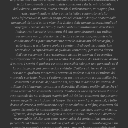
lettori sono tenuti al rispetto delle condizioni e dei termini stabiliti
dall’Editore. I materiali, ovvero articoli di informazione, immagini, foto,
registrazioni audio e video e qualsiasi altro contenuto del sito
www.lafrecciaweb.it, sono di proprietà dell’editore e dunque protetti dalle
norme sul diritto d’autore vigenti in Italia e dalle norme internazionali sul
copyright. I Servizi del Sito Upload e contenuti multimediali Newsletter
Podcast rss I servizi e i contenuti del sito sono destinati a un utilizzo
personale e non professionale. Il lettore solo per uso personale ed a
condizione che riporti interamente tutte le indicazioni del copyright, è
autorizzato a scaricare e copiare i contenuti ed ogni altro materiale
scaricabile. La riproduzione di qualsiasi contenuto, per motivi diversi
dall’uso personale, è espressamente vietata in assenza di preventiva
autorizzazione rilasciata in forma scritta dall’editore o dal titolare del diritto
d’autore. I servizi di podcast rss sono accessibili solo per uso personale ed il
loro utilizzo per fini commerciali è vietato. L’editore si riserva il diritto di
cessare in qualsiasi momento il servizio di podcast o di rss e l’utilizzo del
materiale scaricato. Inoltre l’editore non assume alcuna responsabilità circa
i contenuti e ai servizi di podcast e rss, rispetto ai danni o limitazioni di
utilizzo di siti internet, computer o dispositivi di lettura multimediale che si
siano serviti di tali contenuti e servizi. L’editore di www.lafrecciaweb.it non è
responsabile dei siti collegati tramite link né dei loro contenuti che possono
essere soggetti a variazione nel tempo. Sul sito www.lafrecciaweb.it, è fatto
divieto al lettore la pubblicazione negli spazi abilitati a tal fine, contenuti dal
tenore diffamatorio, calunnatorio, litigioso, pornografico, osceno, violento,
offensivo, denigratorio ed illegale a qualsiasi titolo. L’editore e il direttore
responsabile del sito, non sono responsabili dei contenuti dei messaggi
pervenuti dal lettore non essendo in grado di operare un monitoraggio e un
controllo puntuale e costante sugli stessi, per cui la responsabilità ricade