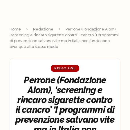
Home
Redazione
Perrone (Fondazione Aiom),
‘screening e rincaro sigarette contro il cancro’ ‘I programmi
di prevenzione salvano vite ma in Italia non funzionano
ovunque allo stesso modo’
REDAZIONE
Perrone (Fondazione
Aiom), ‘screening e
rincaro sigarette contro
il cancro’ ‘I programmi di
prevenzione salvano vite
ma in Italia non