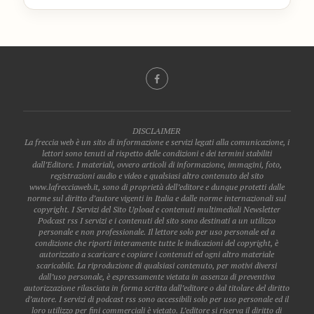
DISCLAIMER
La freccia web è un sito di informazione e servizi legati alla comunicazione, i
lettori sono tenuti al rispetto delle condizioni e dei termini stabiliti
dall’Editore. I materiali, ovvero articoli di informazione, immagini, foto,
registrazioni audio e video e qualsiasi altro contenuto del sito
www.lafrecciaweb.it, sono di proprietà dell’editore e dunque protetti dalle
norme sul diritto d’autore vigenti in Italia e dalle norme internazionali sul
copyright. I Servizi del Sito Upload e contenuti multimediali Newsletter
Podcast rss I servizi e i contenuti del sito sono destinati a un utilizzo
personale e non professionale. Il lettore solo per uso personale ed a
condizione che riporti interamente tutte le indicazioni del copyright, è
autorizzato a scaricare e copiare i contenuti ed ogni altro materiale
scaricabile. La riproduzione di qualsiasi contenuto, per motivi diversi
dall’uso personale, è espressamente vietata in assenza di preventiva
autorizzazione rilasciata in forma scritta dall’editore o dal titolare del diritto
d’autore. I servizi di podcast rss sono accessibili solo per uso personale ed il
loro utilizzo per fini commerciali è vietato. L’editore si riserva il diritto di