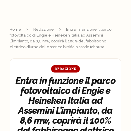
Home
Redazione
Entra in funzione il parco
fotovoltaico di Engie e Heineken Italia ad Assemini
L’impianto, da 8,6 mw, coprirà il 100% del fabbisogno
elettrico diurno dello storico birrificio sardo Ichnusa
REDAZIONE
Entra in funzione il parco
fotovoltaico di Engie e
Heineken Italia ad
Assemini L’impianto, da
8,6 mw, coprirà il 100%
del fabbisogno elettrico