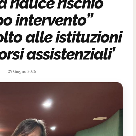
a riduce rischio
po intervento”
to alle istituzioni
rsi assistenziali’
29 Giugno 2026