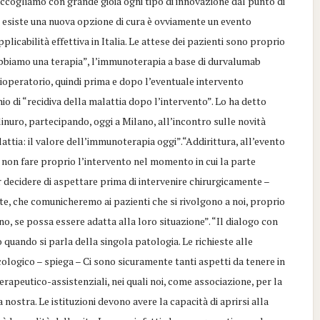
ccogliamo con grande gioia ogni tipo di innovazione dal punto di
he esiste una nuova opzione di cura è ovviamente un evento
licabilità effettiva in Italia. Le attese dei pazienti sono proprio
o abbiamo una terapia”, l’immunoterapia a base di durvalumab
ioperatorio, quindi prima e dopo l’eventuale intervento
hio di “recidiva della malattia dopo l’intervento”. Lo ha detto
nuro, partecipando, oggi a Milano, all’incontro sulle novità
lattia: il valore dell’immunoterapia oggi”.“Addirittura, all’evento
re a non fare proprio l’intervento nel momento in cui la parte
r decidere di aspettare prima di intervenire chirurgicamente –
e, che comunicheremo ai pazienti che si rivolgono a noi, proprio
ano, se possa essere adatta alla loro situazione”. “Il dialogo con
 quando si parla della singola patologia. Le richieste alle
ologico – spiega – Ci sono sicuramente tanti aspetti da tenere in
apeutico-assistenziali, nei quali noi, come associazione, per la
nostra. Le istituzioni devono avere la capacità di aprirsi alla