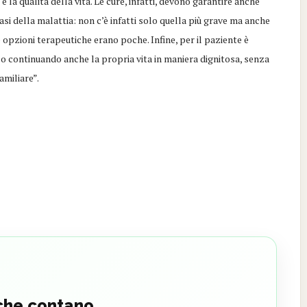
 la qualità della vita. Le cure, infatti, devono garantire anche
asi della malattia: non c’è infatti solo quella più grave ma anche
 opzioni terapeutiche erano poche. Infine, per il paziente è
o continuando anche la propria vita in maniera dignitosa, senza
amiliare”.
 che contano