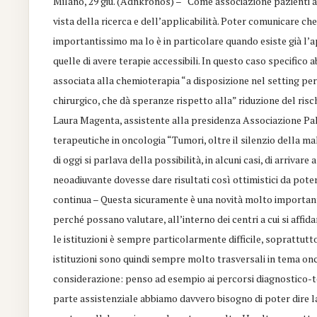
Milano, 29 giu. (Adnkronos) – “Come associazione pazienti a
vista della ricerca e dell’applicabilità. Poter comunicare c
importantissimo ma lo è in particolare quando esiste già l’app
quelle di avere terapie accessibili. In questo caso specific
associata alla chemioterapia “a disposizione nel setting per
chirurgico, che dà speranze rispetto alla” riduzione del risc
Laura Magenta, assistente alla presidenza Associazione Pali
terapeutiche in oncologia “Tumori, oltre il silenzio della ma
di oggi si parlava della possibilità, in alcuni casi, di arriva
neoadiuvante dovesse dare risultati così ottimistici da pote
continua – Questa sicuramente è una novità molto important
perché possano valutare, all’interno dei centri a cui si affid
le istituzioni è sempre particolarmente difficile, soprattutto
istituzioni sono quindi sempre molto trasversali in tema onc
considerazione: penso ad esempio ai percorsi diagnostico-ter
parte assistenziale abbiamo davvero bisogno di poter dire la 