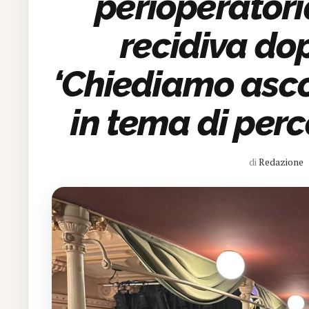
perioperatori
recidiva do
‘Chiediamo ascol
in tema di perco
di
Redazione