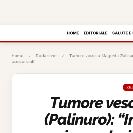
HOME
EDITORIALE
SALUTE E
Home
Redazione
Tumore vescica, Magenta (Palinuro)
assistenziali’
RE
Tumore ves
(Palinuro): 