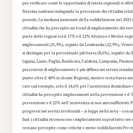
per verificare come le opportunità di tutela regionali si rifle
Sistema sanitario indagando la percezione dei cittadini re
periodo. La mediana nazionale della soddisfazione nel 2025 è 
cittadini che ha percepito un trend di miglioramento dei ser
parte delle regioni tra il 17% e il 22%.Abruzzo e Molise regi
miglioramenti (25,9%), seguite da Lombardia (22,9%), Veneto
si distingue per la percentuale più bassa (8,6%), seguito da 
Liguria, Lazio, Puglia, Basilicata, Calabria, Campania, Piemon
percezione di miglioramento è più diffusa nei servizi standa
punte oltre il 40% in alcune Regioni), mentre resta bassa nei s
care (ad esempio, solo il 14,6% per l’assistenza domiciliare e
cittadini ha percepito miglioramenti nella prevenzione e il 3
prevenzione e il 22% nell’assistenza ai non autosufficienti. Pe
progressi nei servizi territoriali – si legge nella nota – con
Sud: i cittadini riconoscono i miglioramenti soprattutto nei s
restano percepite come critiche e meno soddisfacenti.Per m