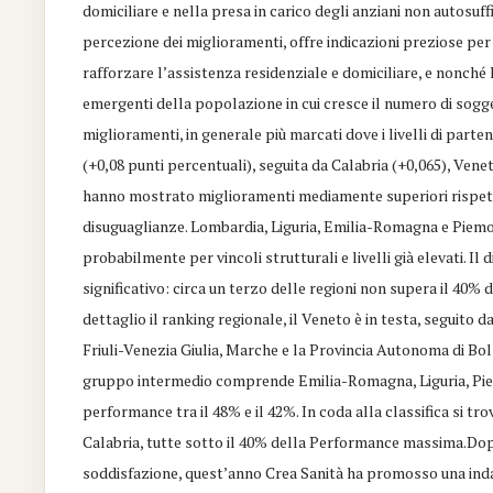
domiciliare e nella presa in carico degli anziani non autosuff
percezione dei miglioramenti, offre indicazioni preziose per
rafforzare l’assistenza residenziale e domiciliare, e nonché
emergenti della popolazione in cui cresce il numero di sogge
miglioramenti, in generale più marcati dove i livelli di par
(+0,08 punti percentuali), seguita da Calabria (+0,065), Venet
hanno mostrato miglioramenti mediamente superiori rispett
disuguaglianze. Lombardia, Liguria, Emilia-Romagna e Piemo
probabilmente per vincoli strutturali e livelli già elevati. Il
significativo: circa un terzo delle regioni non supera il 40
dettaglio il ranking regionale, il Veneto è in testa, seguito
Friuli-Venezia Giulia, Marche e la Provincia Autonoma di Bol
gruppo intermedio comprende Emilia-Romagna, Liguria, Pie
performance tra il 48% e il 42%. In coda alla classifica si tro
Calabria, tutte sotto il 40% della Performance massima.Dopo l
soddisfazione, quest’anno Crea Sanità ha promosso una ind