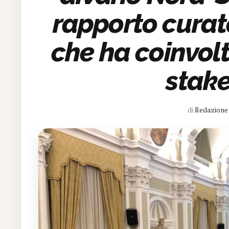
rapporto curat
che ha coinvolt
stak
di
Redazione