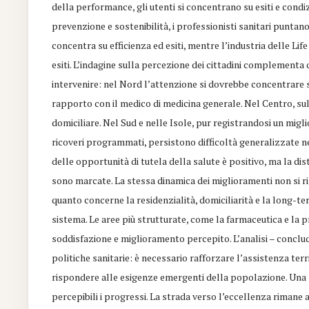
della performance, gli utenti si concentrano su esiti e condizio
prevenzione e sostenibilità, i professionisti sanitari puntano 
concentra su efficienza ed esiti, mentre l’industria delle L
esiti. L’indagine sulla percezione dei cittadini complementa
intervenire: nel Nord l’attenzione si dovrebbe concentrare su
rapporto con il medico di medicina generale. Nel Centro, sul
domiciliare. Nel Sud e nelle Isole, pur registrandosi un migl
ricoveri programmati, persistono difficoltà generalizzate nei 
delle opportunità di tutela della salute è positivo, ma la dist
sono marcate. La stessa dinamica dei miglioramenti non si ri
quanto concerne la residenzialità, domiciliarità e la long-t
sistema. Le aree più strutturate, come la farmaceutica e la p
soddisfazione e miglioramento percepito. L’analisi – conclude
politiche sanitarie: è necessario rafforzare l’assistenza terr
rispondere alle esigenze emergenti della popolazione. Una sfid
percepibili i progressi. La strada verso l’eccellenza rimane