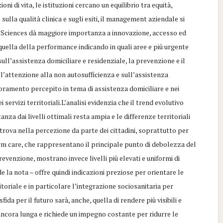
ni di vita, le istituzioni cercano un equilibrio tra equità,
sulla qualità clinica e sugli esiti, il management aziendale si
ife Sciences dà maggiore importanza a innovazione, accesso ed
 quella della performance indicando in quali aree e più urgente
ll’assistenza domiciliare e residenziale, la prevenzione e il
l’attenzione alla non autosufficienza e sull’assistenza
ioramento percepito in tema di assistenza domiciliare e nei
servizi territoriali.L’analisi evidenzia che il trend evolutivo
anza dai livelli ottimali resta ampia e le differenze territoriali
trova nella percezione da parte dei cittadini, soprattutto per
erm care, che rappresentano il principale punto di debolezza del
revenzione, mostrano invece livelli più elevati e uniformi di
 la nota – offre quindi indicazioni preziose per orientare le
itoriale e in particolare l’integrazione sociosanitaria per
a per il futuro sarà, anche, quella di rendere più visibili e
 ancora lunga e richiede un impegno costante per ridurre le