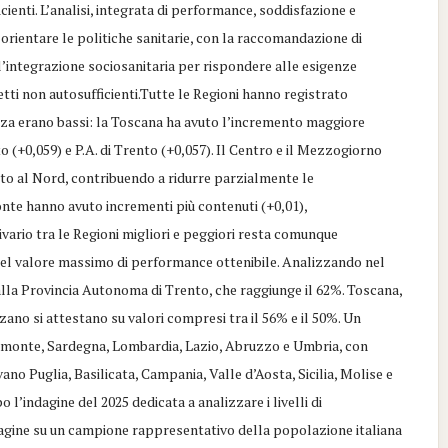
icienti. L’analisi, integrata di performance, soddisfazione e
 orientare le politiche sanitarie, con la raccomandazione di
 l’integrazione sociosanitaria per rispondere alle esigenze
tti non autosufficienti.Tutte le Regioni hanno registrato
tenza erano bassi: la Toscana ha avuto l’incremento maggiore
o (+0,059) e P.A. di Trento (+0,057). Il Centro e il Mezzogiorno
o al Nord, contribuendo a ridurre parzialmente le
nte hanno avuto incrementi più contenuti (+0,01),
 divario tra le Regioni migliori e peggiori resta comunque
% del valore massimo di performance ottenibile. Analizzando nel
 dalla Provincia Autonoma di Trento, che raggiunge il 62%. Toscana,
zano si attestano su valori compresi tra il 56% e il 50%. Un
monte, Sardegna, Lombardia, Lazio, Abruzzo e Umbria, con
vano Puglia, Basilicata, Campania, Valle d’Aosta, Sicilia, Molise e
’indagine del 2025 dedicata a analizzare i livelli di
agine su un campione rappresentativo della popolazione italiana