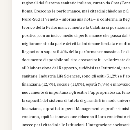
regionali del Sistema sanitario italiano, curato da Crea (Ce
Roma. Crescono le performance, ma i cittadini chiedono più ser
Nord-Sud. Il Veneto – informa una nota – si conferma la Re
teorico della Performance, mentre la Calabria si posiziona 
positivo, con un indice medio di performance che passa dal 4
miglioramento da parte dei cittadini rimane limitata e molto 
Regioni non supera il 40% della performance massima. Le dim
documento disponibile sul sito creasanita.it – valorizzate d
all’elaborazione del Rapporto, suddivisi tra Istituzioni, ute
sanitarie, Industria Life Sciences, sono gli esiti (31,2%) e 
finanziaria (12,7%), sociale (11,8%), equità (9,9%) e innovaz
nuovamente di importanza gli esiti e l’appropriatezza: fen
la capacità del sistema di tutela di garantirli in modo univ
finanziaria, soprattutto per il Management e i professionisti
contrario, equità e innovazione riducono il loro contributo r
invece per i cittadini e le Istituzioni. L’integrazione socios