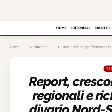
HOME
EDITORIALE
SALUTE E
Home
Redazione
Report, crescono performance regio
RE
Report, cresc
regionali e ric
divario Nord-S