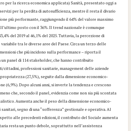
ntro per la ricerca economica applicata) Sanità, presentato oggi a
vizi per la perdita di autosufficienza, mentre il resta il divario
gione più performante, raggiungendo il 64% del valore massimo
all’ultimo posto con il 36%. Il trend nazionale è comunque
3,4% del 2019 al 46,1% del 2025. Tuttavia, la percezione di
variabile tra le diverse aree del Paese. Circa un terzo delle
ensioni che più incidono sulla performance – riporta il
a un panel di 114 stakeholder, che hanno contribuito
nti/cittadini, professioni sanitarie, management delle aziende
l’appropriatezza (27,5%), seguite dalla dimensione economico-
ione (6,9%). Dopo alcuni anni, si inverte la tendenza e crescono
omeno che, secondo il panel, evidenzia come non sia più scontata
ersalistico. Aumenta anche il peso della dimensione economico-
 sanitari, segno di una “sofferenza” gestionale e operativa. Al
ispetto alle precedenti edizioni, il contributo del Sociale aumenta
anitaria resta un punto debole, soprattutto nell’assistenza