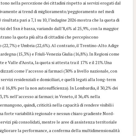
ttono nella percezione dei cittadini rispetto ai servizi erogati dal
lativamente ai trend di miglioramento/peggioramento nel medi
risultata pari a 7,1 su 10, l’indagine 2026 mostra che la quota di
vizi del Ssn è bassa, variando dall’8,6% al 25,9%, con la maggior
strano la quota più alta di cittadini che percepiscono
 (22,7%) e Umbria (22,6%). Al contrario, il Trentino-Alto Adige
Sardegna (15,3%) e Friuli-Venezia Giulia (16,8%). In Regioni come
te e Valle d’Aosta, la quota si attesta tra il 17% e il 21%.Una
rdizzati come l’accesso ai farmaci (30% a livello nazionale, con
ervizi residenziali e domiciliari, e quelli legati alla long-term
 il 16,8% per la non autosufficienza). In Lombardia, il 30,2% dei
3,1% nell’accesso ai farmaci; in Veneto, il 36,4% nella
rmangono, quindi, criticità nella capacità di rendere visibili i
 una forte variabilità regionale e nessun chiaro gradiente Nord-
ervizi più consolidati, mentre le aree di assistenza territoriale
igliorare la performance, a conferma della multidimensionalità