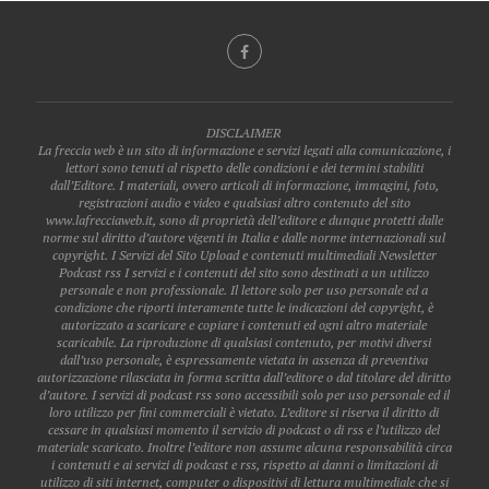
DISCLAIMER
La freccia web è un sito di informazione e servizi legati alla comunicazione, i
lettori sono tenuti al rispetto delle condizioni e dei termini stabiliti
dall’Editore. I materiali, ovvero articoli di informazione, immagini, foto,
registrazioni audio e video e qualsiasi altro contenuto del sito
www.lafrecciaweb.it, sono di proprietà dell’editore e dunque protetti dalle
norme sul diritto d’autore vigenti in Italia e dalle norme internazionali sul
copyright. I Servizi del Sito Upload e contenuti multimediali Newsletter
Podcast rss I servizi e i contenuti del sito sono destinati a un utilizzo
personale e non professionale. Il lettore solo per uso personale ed a
condizione che riporti interamente tutte le indicazioni del copyright, è
autorizzato a scaricare e copiare i contenuti ed ogni altro materiale
scaricabile. La riproduzione di qualsiasi contenuto, per motivi diversi
dall’uso personale, è espressamente vietata in assenza di preventiva
autorizzazione rilasciata in forma scritta dall’editore o dal titolare del diritto
d’autore. I servizi di podcast rss sono accessibili solo per uso personale ed il
loro utilizzo per fini commerciali è vietato. L’editore si riserva il diritto di
cessare in qualsiasi momento il servizio di podcast o di rss e l’utilizzo del
materiale scaricato. Inoltre l’editore non assume alcuna responsabilità circa
i contenuti e ai servizi di podcast e rss, rispetto ai danni o limitazioni di
utilizzo di siti internet, computer o dispositivi di lettura multimediale che si