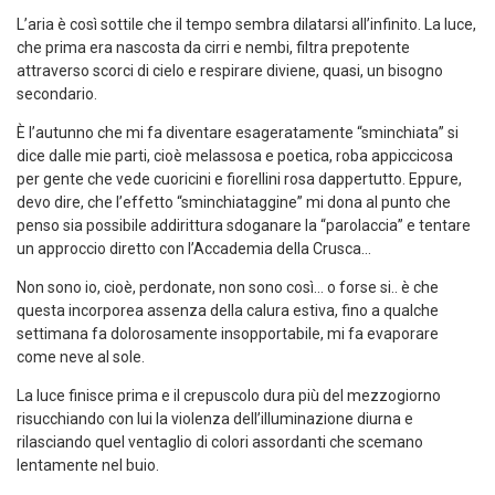
L’aria è così sottile che il tempo sembra dilatarsi all’infinito. La luce,
che prima era nascosta da cirri e nembi, filtra prepotente
attraverso scorci di cielo e respirare diviene, quasi, un bisogno
secondario.
È l’autunno che mi fa diventare esageratamente “sminchiata” si
dice dalle mie parti, cioè melassosa e poetica, roba appiccicosa
per gente che vede cuoricini e fiorellini rosa dappertutto. Eppure,
devo dire, che l’effetto “sminchiataggine” mi dona al punto che
penso sia possibile addirittura sdoganare la “parolaccia” e tentare
un approccio diretto con l’Accademia della Crusca…
Non sono io, cioè, perdonate, non sono così… o forse si.. è che
questa incorporea assenza della calura estiva, fino a qualche
settimana fa dolorosamente insopportabile, mi fa evaporare
come neve al sole.
La luce finisce prima e il crepuscolo dura più del mezzogiorno
risucchiando con lui la violenza dell’illuminazione diurna e
rilasciando quel ventaglio di colori assordanti che scemano
lentamente nel buio.