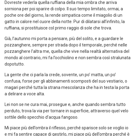
Dovreste vederla quella ruffiana della mia ombra che arriva
sorniona per poi sparire di colpo. Il suo tempo limitato, ormai, a
poche ore del giorno, la rende simpatica come il miagolio di un
gatto in calore nel cuore della notte. Pur di dilatarsi all’infinito, la
ruffiana, si prostituisce col primo raggio di sole che trova.
Già, l’autunno mi porta a pensare, più del solito, e a guardare le
pozzanghere, sempre per strada dopo il temporale, perché nelle
pozzanghere l’altra me, quella che vive nella realtà alternativa del
mondo al contrario, mi fa l’occhiolino e non sembra così stralunata
dopotutto.
La gente che ci parla la crede, sovente, un po’ matta, un po’
confusa, forse per gli abbinamenti scomposti del suo vestiario, o
magari perché tutta la strana mescolanza che ha in testa la porta
a delirare a voce alta.
Lei non se ne cura mai, prosegue e, anche quando sembra tutto
perduto, trova la via per tornare in superficie, attraverso quel velo
sottile dello specchio d’acqua fangoso.
Mi piace più dell’ombra il riflesso, perché sparisce solo se voglio io
e mi fa sentire capace di gestirlo, mi piace più dell’ombra perché è