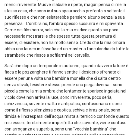
meno irriverente. Muove il labiale e ripete, magari pensa di me la
stessa cosa, che sono io il suo spauracchio preferito o soltanto il
suo riflesso e che non esisterebbe pensiero alcuno senza la sua
presenza… L’ombra no, l’ombra spesso sussurra e mi spaventa…
Come nei film horror, solo che la mia mi dice quanto sia poco
necessario mostrarsi e che spesso tutta questa premura di
essere, di esistere, non ha molto senso. Credo che la mia ombra
abbia una laurea in filosofia ed un master a fanculandia da tutte le
stramberie che riesce a soffiarmi nel cervello.
Sarà che dopo un temporale in autunno, quando davvero la luce è
fioca e le pozzanghere ti fanno sentire il desiderio sfrenato di
essere per una volta una bambina monella che ci salta dentro
senza stivali, l’esistere stesso prende una piega diversa… sono
piccola come la mia ombra che lentamente sparisce ingoiata nel
vicolo dove non arriva la luce, sono irriverente, poco seria,
schizzinosa, sovente matta e antipatica, confusionaria e sono
come il riflesso silenziosa e caotica, schiva e irrazionale, sono
timida e l’incresparsi dell’acqua mista al terriccio confonde questo
mio essere terribilmente imperfetta che, sovente, viene confuso
con arroganza e superbia, sono una “vecchia bambina” che