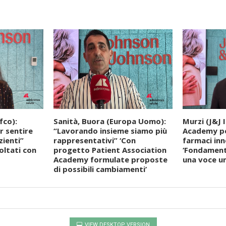
fco):
Sanità, Buora (Europa Uomo):
Murzi (J&J I
r sentire
“Lavorando insieme siamo più
Academy pe
ienti”
rappresentativi” ‘Con
farmaci inn
oltati con
progetto Patient Association
‘Fondament
Academy formulate proposte
una voce un
di possibili cambiamenti’
VIEW DESKTOP VERSION