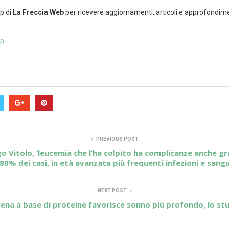
p di
La Freccia Web
per ricevere aggiornamenti, articoli e approfondim
pp
PREVIOUS POST
o Vitolo, ‘leucemia che l’ha colpito ha complicanze anche gra
l’80% dei casi, in età avanzata più frequenti infezioni e sang
NEXT POST
ena a base di proteine favorisce sonno più profondo, lo st