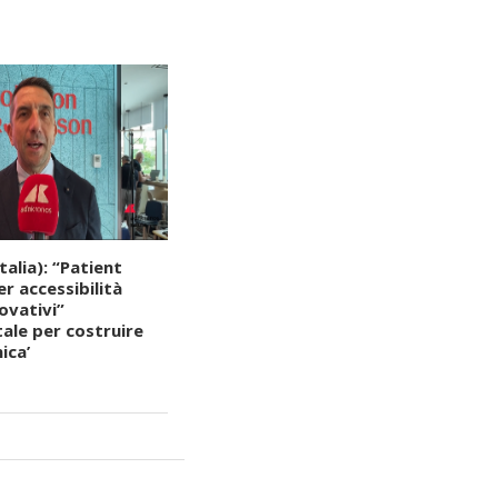
talia): “Patient
r accessibilità
ovativi”
ale per costruire
ica’