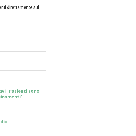
enti direttamente sul
vi’ ‘Pazienti sono
uinamenti’
udio