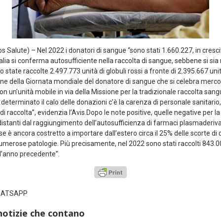
 Salute) – Nel 2022 i donatori di sangue “sono stati 1.660.227, in cresci
talia si conferma autosufficiente nella raccolta di sangue, sebbene si sia
 state raccolte 2.497.773 unità di globuli rossi a fronte di 2.395.667 unit
ione della Giornata mondiale del donatore di sangue che si celebra mercole
 un’unità mobile in via della Missione per la tradizionale raccolta sang
determinato il calo delle donazioni c’è la carenza di personale sanitar
di raccolta”, evidenzia l’Avis.Dopo le note positive, quelle negative per l
istanti dal raggiungimento dell’autosufficienza di farmaci plasmaderivat
e è ancora costretto a importare dall’estero circa il 25% delle scorte di 
umerose patologie. Più precisamente, nel 2022 sono stati raccolti 843.000 
ll’anno precedente”.
WHATSAPP
notizie che contano