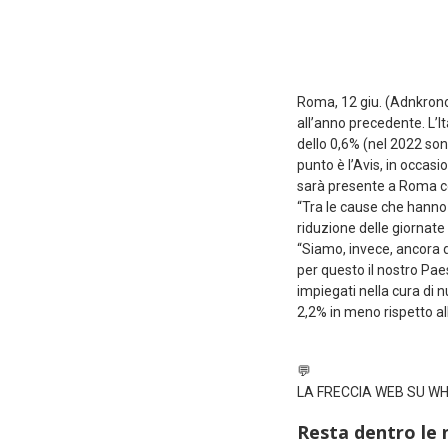
Roma, 12 giu. (Adnkronos
all’anno precedente. L’I
dello 0,6% (nel 2022 sono
punto è l’Avis, in occas
sarà presente a Roma con
“Tra le cause che hanno 
riduzione delle giornate 
“Siamo, invece, ancora d
per questo il nostro Paes
impiegati nella cura di n
2,2% in meno rispetto a
💬
LA FRECCIA WEB SU 
Resta dentro le 