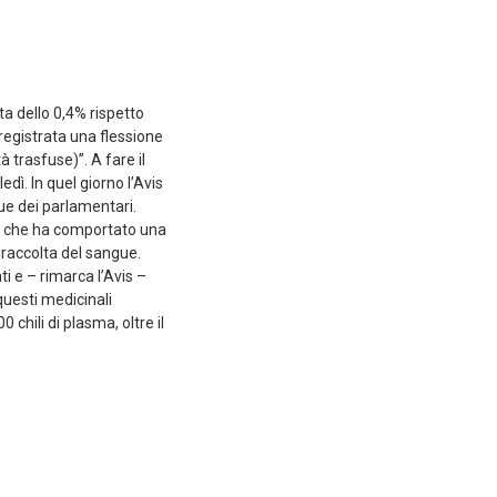
ta dello 0,4% rispetto
 registrata una flessione
à trasfuse)”. A fare il
dì. In quel giorno l’Avis
ue dei parlamentari.
io, che ha comportato una
a raccolta del sangue.
i e – rimarca l’Avis –
questi medicinali
chili di plasma, oltre il