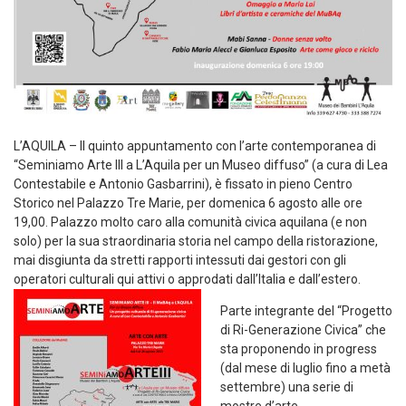
L’AQUILA –
Il qu
into
appuntamento con l’arte contemporanea di
“Seminiamo Arte III a L’Aquila per un Museo diffuso”
(a cura di
Lea
Contestabile
e
Antonio
Gasbarrini
)
,
è fissato
in pieno Centro
Storico nel
Palazzo Tre Marie
, per
domenica
6 agosto
alle ore
19,
0
0.
Palazzo molto caro alla comunità civica aquilana (e non
solo) per la sua straordinaria storia
nel campo della ristorazione,
mai disgiunta da stretti rapporti intessuti
dai gestori
con gli
operatori culturali
qui
attivi o approdati dall’Italia e dall’estero.
Parte integrante del “Progetto
di
Ri
-Generazione Civica” che
sta proponendo
in progress
(dal mese di luglio fino a metà
settembre) una serie di