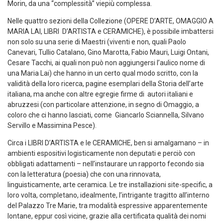
Morin
, da una “complessità” viepiù complessa.
Nelle
quattro
sezioni della
C
ollezione (OPERE D’ARTE,
OMAGGIO A
MARIA LAI,
LIBRI D’ARTISTA e CERAMICHE), è possibile imbattersi
non solo su una serie di Maestri (viventi e non, quali
Paolo
Canevari
,
Tullio Catalano, Gino Marotta, Fabio Mauri, Luigi Ontani,
Cesare Tacchi
, ai quali non può non aggiungersi l’aulico nome di
una
Maria Lai
) che hanno in un certo qual modo scritto, con la
validità
della loro ricerca, pagine esemplari della Storia dell’arte
italiana, ma anche
con
altre egregie firme di autori itali
a
ni e
abruzzesi
(con particolare attenzione, in segno di Omaggio, a
coloro che ci hanno lasciati, come
Giancarlo
Sciannella
, Silvano
Servillo
e
Massimina Pesce
)
.
Circa i LIBRI D’ARTISTA e le CERAMICHE, ben si amalga
ma
no
–
in
ambienti espositivi logisticamente non deputati
e perciò con
obbligati adattamenti
– nell’instaurare un rapporto fecondo sia
con la letteratura (poesia) che con una rinnovata,
linguisticamente, arte ceramica.
Le tre installazioni
site-
specific
, a
loro volta, completano, idealmente, l’intrigante tragitto all’interno
del
Palazzo Tre Marie
, tra modalità espressive apparentemente
lontane
, eppur così vicine, grazie alla certificata qualità dei nomi