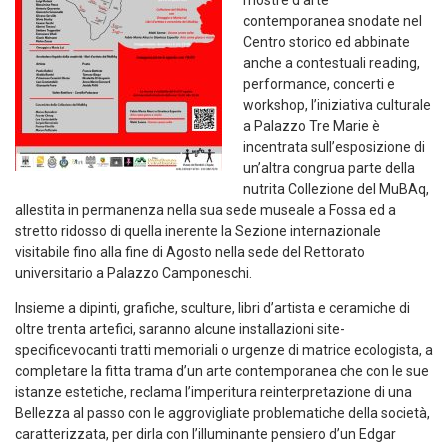
mostre d’arte
contemporanea
snodate nel
Centro storico ed
abbinate
anche a
c
ontestuali
reading
,
performance, concerti e
workshop, l’iniziativa culturale
a
Palazzo Tre Marie
è
incentrata sull’esposizione di
un’altra congrua parte della
nutrita Collezione del
MuBAq
,
a
llestita in permanenza nella sua sede museale a Fossa
ed
a
stretto ridosso di
quella
inerente la
Sezione internazionale
visitabile fino alla fine d
i Agosto
nella sede del Rettorato
universitario
a
Palazzo
Camponeschi
.
Insieme a dipinti, grafiche, sculture, libri d’artista e ceramiche di
oltre trenta artefici, saranno
alcune installazioni
site-
specific
evocanti tratti memoriali o urgenze di matrice ecologis
t
a,
a
completare la fitta
trama d’un arte contemporane
a
che con le sue
istanze estetiche, reclama l’imperitura reinterpretazione di una
Bellezza al passo con le aggrovigliate problematiche della società,
caratterizzata, per dirla con l’illuminante pensiero d’un Edgar