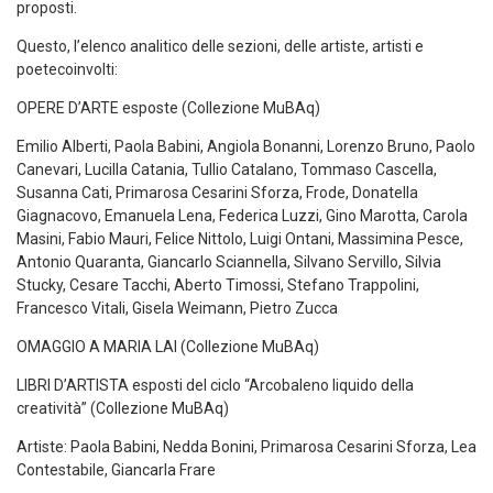
proposti.
Questo, l’elenco analitico delle sezioni, delle artiste, artisti e
poete
coinvolti:
OPERE D’ARTE esposte (Collezione
MuBAq
)
Emilio Alberti, Paola
Babini
, Angiola
Bonanni
, Lorenzo Bruno, Paolo
Canevari
, Lucilla Catania, Tullio Catalano, Tommaso Cascella,
Susanna Cati, Primarosa Cesarini Sforza, Frode, Donatella
Giagnacovo
, Emanuela Lena, Federica Luzzi, Gino Marotta, Carola
Masini, Fabio Mauri, Felice Nittolo, Luigi Ontani, Massimina Pesce,
Antonio Quaranta, Giancarlo
Sciannella
, Silvano Servillo, Silvia
S
tucky
, Cesare Tacchi, Aberto
Timossi
, Stefano Trappolini,
Francesco Vitali, Gisela
Weimann
, Pietro Zucca
OMAGGIO A MARIA LAI (Collezione
MuBAq
)
LIBRI D’ARTISTA esposti del ciclo “Arcobaleno liquido della
creatività” (Collezione
MuBAq
)
Artiste:
Paola
Babini
, Nedda Bonini, Primarosa Cesarini Sforza, Lea
Contestabile, Giancarla
Frare