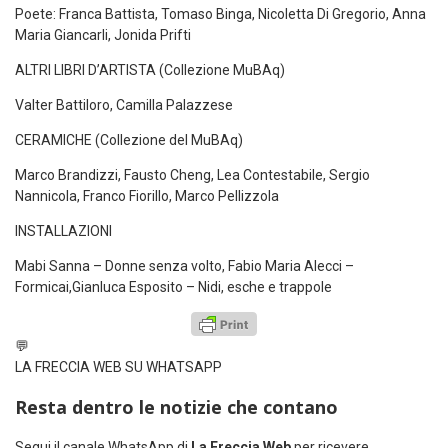
Poete
:
Franca Battista,
Tomaso Binga, Nicoletta Di Gregorio, Anna
Maria
Giancarli
,
Jonida
Prifti
ALTRI LIBRI D’ARTISTA (Collezione
MuBAq
)
Valter Battiloro, Camilla Palazzese
CERAMICHE (Collezione del
MuBAq
)
Marco
Brandizzi
, Fausto
Cheng
, Lea Contestabile, Sergio
Nannicola
, Franco Fiorillo, Marco
Pellizzola
INSTALLAZIONI
Mabi
Sanna –
Donne senza volt
o
,
Fabio Maria Alecci
–
Formicai,
Gianluca Esposito
–
N
idi
,
esche e trappole
💬
LA FRECCIA WEB SU WHATSAPP
Resta dentro le notizie che contano
Segui il canale WhatsApp di
La Freccia Web
per ricevere