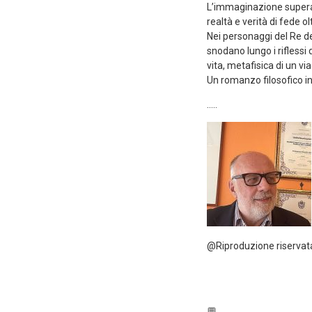
L’immaginazione supera 
realtà e verità di fede olt
Nei personaggi del Re del
snodano lungo i riflessi
vita, metafisica di un v
Un romanzo filosofico in
…..
@Riproduzione riservat
💬