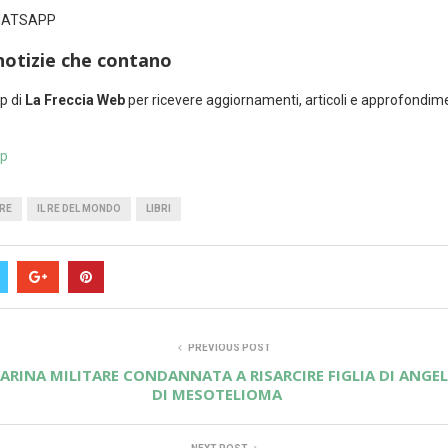
WHATSAPP
notizie che contano
p di
La Freccia Web
per ricevere aggiornamenti, articoli e approfondim
pp
RE
IL RE DEL MONDO
LIBRI
PREVIOUS POST
MARINA MILITARE CONDANNATA A RISARCIRE FIGLIA DI ANG
DI MESOTELIOMA