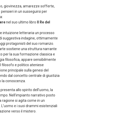
mo, giovinezza, amarezze sofferte,
i e pensieri in un susseguirsi per
a:
tere
nel suo ultimo libro
Il Re del
ile intuizione letteraria un processo
e di suggestiva indagine, ottimamente
aggi protagonisti del suo romanzo.
arte sostiene una struttura narrante
oto per la sua formazione classica e
ia filosofica, appare sensibilmente
l filosofo e politico ateniese
ione principale sulla genesi del
ndo dal concetto centrale di giustizia
o la conoscenza.
presenta allo spirito dell’uomo, la
empo. Nell’impianto narrativo posto
a ragione si agita come in un
 L’uomo e i suoi drammi esistenziali
azione verso il mistero.