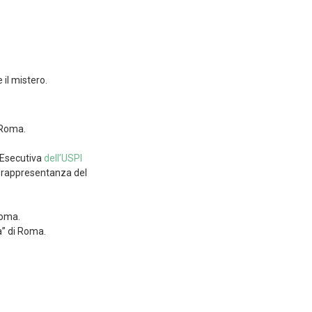
 il mistero.
 Roma.
 Esecutiva
dell’USPI
 rappresentanza del
Roma.
a” di Roma.