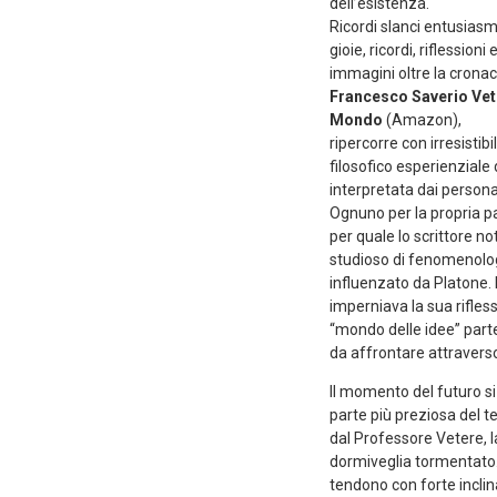
dell’esistenza.
Ricordi slanci entusias
gioie, ricordi, riflession
immagini oltre la cronac
Francesco Saverio Ve
Mondo
(Amazon),
ripercorre con irresistib
filosofico esperienzial
interpretata dai person
Ognuno per la propria p
per quale lo scrittore n
studioso di fenomenolog
influenzato da Platone. I
imperniava la sua rifless
“mondo delle idee” parte
da affrontare attravers
Il momento del futuro si 
parte più preziosa del t
dal Professore Vetere, l
dormiveglia tormentato.
tendono con forte inclin