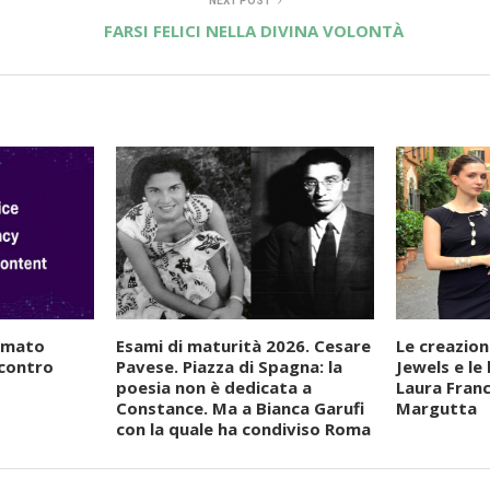
NEXT POST
FARSI FELICI NELLA DIVINA VOLONTÀ
irmato
Esami di maturità 2026. Cesare
Le creazion
 contro
Pavese. Piazza di Spagna: la
Jewels e le
poesia non è dedicata a
Laura Franc
Constance. Ma a Bianca Garufi
Margutta
con la quale ha condiviso Roma