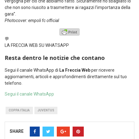
vergogna per ciò che abbiamo fatto. Sicuramente ho sbagliato io
che non sono riuscito a trasmettere ai ragazzi l’importanza della
gara”.
Photocover: empoli fc official
💬
LA FRECCIA WEB SU WHATSAPP
Resta dentro le notizie che contano
Segui il canale WhatsApp di
La Freccia Web
per ricevere
aggiornamenti, articoli e approfondimenti direttamente sul tuo
telefono.
Segui il canale WhatsApp
COPPA ITALIA
JUVENTUS
SHARE