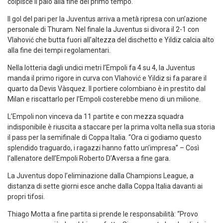
colpisce il palo alla fine del primo tempo.
Il gol del pari per la Juventus arriva a metà ripresa con un’azione
personale di Thuram. Nel finale la Juventus si divora il 2-1 con
Vlahović che butta fuori all’altezza del dischetto e Yildiz calcia alto
alla fine dei tempi regolamentari.
Nella lotteria dagli undici metri l’Empoli fa 4 su 4, la Juventus
manda il primo rigore in curva con Vlahović e Yildiz si fa parare il
quarto da Devis Vàsquez. Il portiere colombiano è in prestito dal
Milan e riscattarlo per l’Empoli costerebbe meno di un milione.
L’Empoli non vinceva da 11 partite e con mezza squadra
indisponibile è riuscita a staccare per la prima volta nella sua storia
il pass per la semifinale di Coppa Italia. “Ora ci godiamo questo
splendido traguardo, i ragazzi hanno fatto un’impresa” – Così
l’allenatore dell’Empoli Roberto D’Aversa a fine gara.
La Juventus dopo l’eliminazione dalla Champions League, a
distanza di sette giorni esce anche
dalla Coppa Italia davanti ai
propri tifosi.
Thiago Motta a fine partita si prende le responsabilità: “Provo