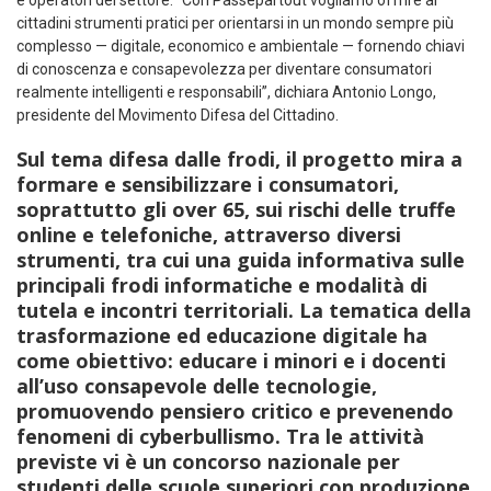
e operatori del settore.
“Con Passepartout vogliamo offrire ai
cittadini strumenti pratici per orientarsi in un mondo sempre più
complesso — digitale, economico e ambientale — fornendo chiavi
di conoscenza e consapevolezza per diventare consumatori
realmente intelligenti e responsabili”
, dichiara Antonio Longo,
presidente del Movimento Difesa del Cittadino.
Sul tema
difesa dalle frodi,
il progetto mira a
formare e sensibilizzare i consumatori,
soprattutto gli over 65
, sui rischi delle truffe
online e telefoniche, attraverso diversi
strumenti, tra cui una g
uida informativa
sulle
principali frodi informatiche e modalità di
tutela e
incontri territoriali
. La tematica della
trasformazione ed educazione digitale
ha
come obiettivo:
educare i minori e i docenti
all’uso consapevole delle tecnologie
,
promuovendo pensiero critico e prevenendo
fenomeni di cyberbullismo. Tra le attività
previste vi è un c
oncorso nazionale
per
studenti delle scuole superiori con produzione