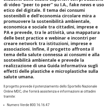
di video “peer to peer” su I.A., fake news e uso
etico del digitale. Il tema dei
consumi
sostenibili e dell’economia circolare
mira a
promuovere la sostenibilità ambientale,
economica e sociale
tra cittadini, imprese e
PA e prevede, tra le attività, una m
appatura
delle best practice
e
webinar e incontri
per
creare network tra istituzioni, imprese e
associazioni. Infine, il progetto affronta il
tema della
salute connessa ai consumi e alla
sostenibilità ambientale
e prevede la
realizzazione di una
Guida informativa
sugli
effetti delle plastiche e microplastiche sulla
salute umana.
Il progetto prevede il potenziamento dello
Sportello Nazionale
Online MDC
, che fornirà assistenza e informazioni ai cittadini
tramite:
Numero Verde 800.16.16.47