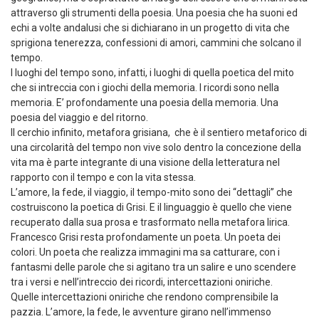
attraverso gli strumenti della poesia. Una poesia che ha suoni ed
echi a volte andalusi che si dichiarano in un progetto di vita che
sprigiona tenerezza, confessioni di amori, cammini che solcano il
tempo.
I luoghi del tempo sono, infatti, i luoghi di quella poetica del mito
che si intreccia con i giochi della memoria. I ricordi sono nella
memoria. E’ profondamente una poesia della memoria. Una
poesia del viaggio e del ritorno.
Il cerchio infinito, metafora grisiana, che è il sentiero metaforico di
una circolarità del tempo non vive solo dentro la concezione della
vita ma è parte integrante di una visione della letteratura nel
rapporto con il tempo e con la vita stessa.
L’amore, la fede, il viaggio, il tempo-mito sono dei “dettagli” che
costruiscono la poetica di Grisi. E il linguaggio è quello che viene
recuperato dalla sua prosa e trasformato nella metafora lirica.
Francesco Grisi resta profondamente un poeta. Un poeta dei
colori. Un poeta che realizza immagini ma sa catturare, con i
fantasmi delle parole che si agitano tra un salire e uno scendere
tra i versi e nell’intreccio dei ricordi, intercettazioni oniriche.
Quelle intercettazioni oniriche che rendono comprensibile la
pazzia. L’amore, la fede, le avventure girano nell’immenso