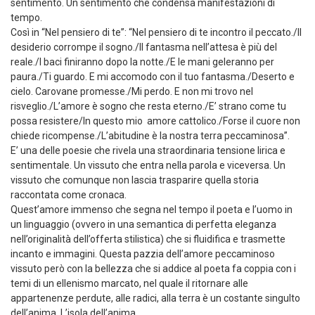
sentimento. Un sentimento che condensa manifestazioni di
tempo.
Così in “Nel pensiero di te”: “Nel pensiero di te incontro il peccato./Il
desiderio corrompe il sogno./Il fantasma nell’attesa è più del
reale./I baci finiranno dopo la notte./E le mani geleranno per
paura./Ti guardo. E mi accomodo con il tuo fantasma./Deserto e
cielo. Carovane promesse./Mi perdo. E non mi trovo nel
risveglio./L’amore è sogno che resta eterno./E’ strano come tu
possa resistere/In questo mio amore cattolico./Forse il cuore non
chiede ricompense./L’abitudine è la nostra terra peccaminosa”.
E’ una delle poesie che rivela una straordinaria tensione lirica e
sentimentale. Un vissuto che entra nella parola e viceversa. Un
vissuto che comunque non lascia trasparire quella storia
raccontata come cronaca.
Quest’amore immenso che segna nel tempo il poeta e l’uomo in
un linguaggio (ovvero in una semantica di perfetta eleganza
nell’originalità dell’offerta stilistica) che si fluidifica e trasmette
incanto e immagini. Questa pazzia dell’amore peccaminoso
vissuto però con la bellezza che si addice al poeta fa coppia con i
temi di un ellenismo marcato, nel quale il ritornare alle
appartenenze perdute, alle radici, alla terra è un costante singulto
dell’anima. L’isola dell’anima.