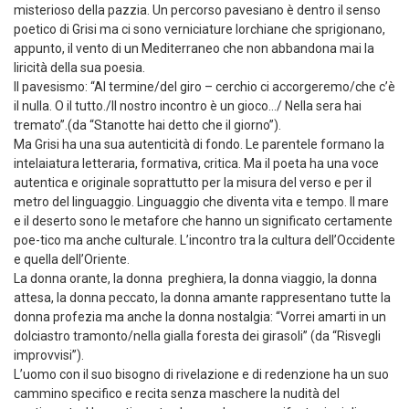
misterioso della pazzia. Un percorso pavesiano è dentro il senso
poetico di Grisi ma ci sono verniciature lorchiane che sprigionano,
appunto, il vento di un Mediterraneo che non abbandona mai la
liricità della sua poesia.
Il pavesismo: “Al termine/del giro – cerchio ci accorgeremo/che c’è
il nulla. O il tutto./Il nostro incontro è un gioco…/ Nella sera hai
tremato”.(da “Stanotte hai detto che il giorno”).
Ma Grisi ha una sua autenticità di fondo. Le parentele formano la
intelaiatura letteraria, formativa, critica. Ma il poeta ha una voce
autentica e originale soprattutto per la misura del verso e per il
metro del linguaggio. Linguaggio che diventa vita e tempo. Il mare
e il deserto sono le metafore che hanno un significato certamente
poe-tico ma anche culturale. L’incontro tra la cultura dell’Occidente
e quella dell’Oriente.
La donna orante, la donna preghiera, la donna viaggio, la donna
attesa, la donna peccato, la donna amante rappresentano tutte la
donna profezia ma anche la donna nostalgia: “Vorrei amarti in un
dolciastro tramonto/nella gialla foresta dei girasoli” (da “Risvegli
improvvisi”).
L’uomo con il suo bisogno di rivelazione e di redenzione ha un suo
cammino specifico e recita senza maschere la nudità del