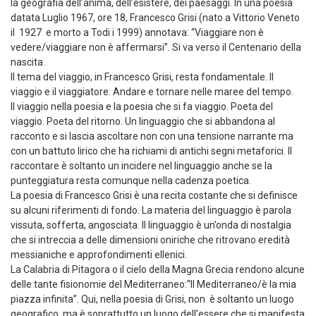
la geografia dell’anima, dell’esistere, dei paesaggi. In una poesia
datata Luglio 1967, ore 18, Francesco Grisi (nato a Vittorio Veneto
il 1927 e morto a Todi i 1999) annotava: “Viaggiare non è
vedere/viaggiare non è affermarsi”. Si va verso il Centenario della
nascita.
Il tema del viaggio, in Francesco Grisi, resta fondamentale. Il
viaggio e il viaggiatore. Andare e tornare nelle maree del tempo.
Il viaggio nella poesia e la poesia che si fa viaggio. Poeta del
viaggio. Poeta del ritorno. Un linguaggio che si abbandona al
racconto e si lascia ascoltare non con una tensione narrante ma
con un battuto lirico che ha richiami di antichi segni metaforici. Il
raccontare è soltanto un incidere nel linguaggio anche se la
punteggiatura resta comunque nella cadenza poetica.
La poesia di Francesco Grisi è una recita costante che si definisce
su alcuni riferimenti di fondo. La materia del linguaggio è parola
vissuta, sofferta, angosciata. Il linguaggio è un’onda di nostalgia
che si intreccia a delle dimensioni oniriche che ritrovano eredità
messianiche e approfondimenti ellenici.
La Calabria di Pitagora o il cielo della Magna Grecia rendono alcune
delle tante fisionomie del Mediterraneo:“Il Mediterraneo/è la mia
piazza infinita”. Qui, nella poesia di Grisi, non è soltanto un luogo
geografico, ma è soprattutto un luogo dell’essere che si manifesta