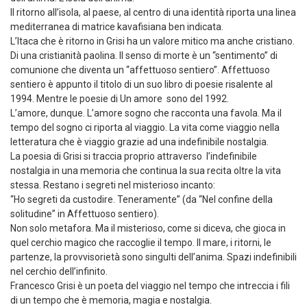
Il ritorno all’isola, al paese, al centro di una identità riporta una linea
mediterranea di matrice kavafisiana ben indicata.
L’Itaca che è ritorno in Grisi ha un valore mitico ma anche cristiano.
Di una cristianità paolina. Il senso di morte è un “sentimento” di
comunione che diventa un “affettuoso sentiero”. Affettuoso
sentiero è appunto il titolo di un suo libro di poesie risalente al
1994. Mentre le poesie di Un amore sono del 1992.
L’amore, dunque. L’amore sogno che racconta una favola. Ma il
tempo del sogno ci riporta al viaggio. La vita come viaggio nella
letteratura che è viaggio grazie ad una indefinibile nostalgia.
La poesia di Grisi si traccia proprio attraverso l’indefinibile
nostalgia in una memoria che continua la sua recita oltre la vita
stessa. Restano i segreti nel misterioso incanto:
“Ho segreti da custodire. Teneramente” (da “Nel confine della
solitudine” in Affettuoso sentiero).
Non solo metafora. Ma il misterioso, come si diceva, che gioca in
quel cerchio magico che raccoglie il tempo. Il mare, i ritorni, le
partenze, la provvisorietà sono singulti dell’anima. Spazi indefinibili
nel cerchio dell’infinito.
Francesco Grisi è un poeta del viaggio nel tempo che intreccia i fili
di un tempo che è memoria, magia e nostalgia.