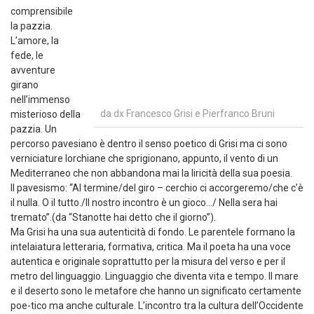
comprensibile
la pazzia.
L’amore, la
fede, le
avventure
girano
nell’immenso
da dx Francesco Grisi e Pierfranco Bruni
misterioso della
pazzia. Un
percorso pavesiano è dentro il senso poetico di Grisi ma ci sono
verniciature lorchiane che sprigionano, appunto, il vento di un
Mediterraneo che non abbandona mai la liricità della sua poesia.
Il pavesismo: “Al termine/del giro – cerchio ci accorgeremo/che c’è
il nulla. O il tutto./Il nostro incontro è un gioco…/ Nella sera hai
tremato”.(da “Stanotte hai detto che il giorno”).
Ma Grisi ha una sua autenticità di fondo. Le parentele formano la
intelaiatura letteraria, formativa, critica. Ma il poeta ha una voce
autentica e originale soprattutto per la misura del verso e per il
metro del linguaggio. Linguaggio che diventa vita e tempo. Il mare
e il deserto sono le metafore che hanno un significato certamente
poe-tico ma anche culturale. L’incontro tra la cultura dell’Occidente