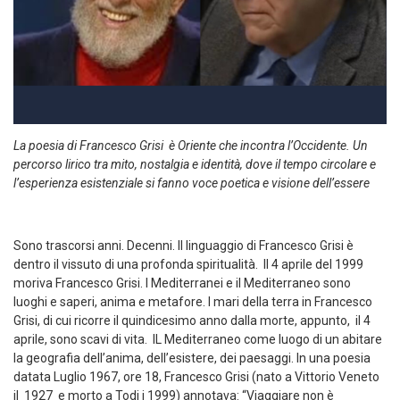
La poesia di Francesco Grisi è Oriente che incontra l’Occidente. Un
percorso lirico tra mito, nostalgia e identità, dove il tempo circolare e
l’esperienza esistenziale si fanno voce poetica e visione dell’essere
Sono trascorsi anni. Decenni. Il linguaggio di Francesco Grisi è
dentro il vissuto di una profonda spiritualità. Il 4 aprile del 1999
moriva Francesco Grisi. I Mediterranei e il Mediterraneo sono
luoghi e saperi, anima e metafore. I mari della terra in Francesco
Grisi, di cui ricorre il quindicesimo anno dalla morte, appunto, il 4
aprile, sono scavi di vita. IL Mediterraneo come luogo di un abitare
la geografia dell’anima, dell’esistere, dei paesaggi. In una poesia
datata Luglio 1967, ore 18, Francesco Grisi (nato a Vittorio Veneto
il 1927 e morto a Todi i 1999) annotava: “Viaggiare non è