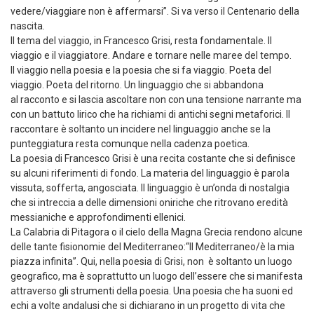
vedere/viaggiare non è affermarsi”. Si va verso il Centenario della
nascita.
Il tema del viaggio, in Francesco Grisi, resta fondamentale. Il
viaggio e il viaggiatore. Andare e tornare nelle maree del tempo.
Il viaggio nella poesia e la poesia che si fa viaggio. Poeta del
viaggio. Poeta del ritorno. Un linguaggio che si abbandona
al racconto e si lascia ascoltare non con una tensione narrante ma
con un battuto lirico che ha richiami di antichi segni metaforici. Il
raccontare è soltanto un incidere nel linguaggio anche se la
punteggiatura resta comunque nella cadenza poetica.
La poesia di Francesco Grisi è una recita costante che si definisce
su alcuni riferimenti di fondo. La materia del linguaggio è parola
vissuta, sofferta, angosciata. Il linguaggio è un’onda di nostalgia
che si intreccia a delle dimensioni oniriche che ritrovano eredità
messianiche e approfondimenti ellenici.
La Calabria di Pitagora o il cielo della Magna Grecia rendono alcune
delle tante fisionomie del Mediterraneo:“Il Mediterraneo/è la mia
piazza infinita”. Qui, nella poesia di Grisi, non è soltanto un luogo
geografico, ma è soprattutto un luogo dell’essere che si manifesta
attraverso gli strumenti della poesia. Una poesia che ha suoni ed
echi a volte andalusi che si dichiarano in un progetto di vita che