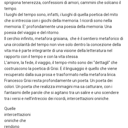
sprigiona tenerezza, confessioni di amori, cammini che solcano il
tempo.
I luoghi del tempo sono, infatti, i luoghi di quella poetica del mito
che si intreccia con i giochi della memoria. I ricordi sono nella
memoria. E’ profondamente una poesia della memoria. Una
poesia del viaggio e del ritorno.
Il cerchio infinito, metafora grisiana, che è il sentiero metaforico di
una circolarità del tempo non vive solo dentro la concezione della
vita ma è parte integrante di una visione della letteratura nel
rapporto con il tempo e con la vita stessa.
L’amore, la fede, il viaggio, il tempo-mito sono dei “dettagli” che
costruiscono la poetica di Grisi. E il linguaggio è quello che viene
recuperato dalla sua prosa e trasformato nella metafora lirica.
Francesco Grisi resta profondamente un poeta. Un poeta dei
colori. Un poeta che realizza immagini ma sa catturare, con i
fantasmi delle parole che si agitano tra un salire e uno scendere
tra i versi e nell’intreccio dei ricordi, intercettazioni oniriche.
Quelle
intercettazioni
oniriche che
rendono