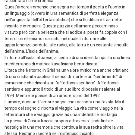
raccontata come cronaca.
Quest’amore immenso che segna nel tempo il poeta e l’uomo in
un linguaggio (ovvero in una semantica di perfetta eleganza
nell’originalità dell’offerta stilistica) che si fluidifica e trasmette
incanto e immagini. Questa pazzia dell’amore peccaminoso
vissuto però con la bellezza che si addice al poeta fa coppia con i
temi di un ellenismo marcato, nel quale il ritornare alle
appartenenze perdute, alle radici, alla terra è un costante singulto
dell’anima. L’isola dell’anima.
Il ritorno all’isola, al paese, al centro di una identità riporta una linea
mediterranea di matrice kavafisiana ben indicata.
L’Itaca che è ritorno in Grisi ha un valore mitico ma anche cristiano.
Di una cristianità paolina. Il senso di morte è un “sentimento” di
comunione che diventa un “affettuoso sentiero”. Affettuoso
sentiero è appunto il titolo di un suo libro di poesie risalente al
1994. Mentre le poesie di Un amore sono del 1992.
L’amore, dunque. L’amore sogno che racconta una favola. Ma il
tempo del sogno ci riporta al viaggio. La vita come viaggio nella
letteratura che è viaggio grazie ad una indefinibile nostalgia.
La poesia di Grisi si traccia proprio attraverso l’indefinibile
nostalgia in una memoria che continua la sua recita oltre la vita
stessa. Restano i segreti nel misterioso incanto: