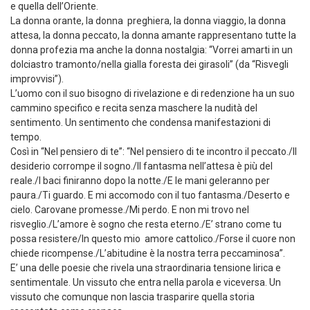
e quella dell’Oriente.
La donna orante, la donna preghiera, la donna viaggio, la donna
attesa, la donna peccato, la donna amante rappresentano tutte la
donna profezia ma anche la donna nostalgia: “Vorrei amarti in un
dolciastro tramonto/nella gialla foresta dei girasoli” (da “Risvegli
improvvisi”).
L’uomo con il suo bisogno di rivelazione e di redenzione ha un suo
cammino specifico e recita senza maschere la nudità del
sentimento. Un sentimento che condensa manifestazioni di
tempo.
Così in “Nel pensiero di te”: “Nel pensiero di te incontro il peccato./Il
desiderio corrompe il sogno./Il fantasma nell’attesa è più del
reale./I baci finiranno dopo la notte./E le mani geleranno per
paura./Ti guardo. E mi accomodo con il tuo fantasma./Deserto e
cielo. Carovane promesse./Mi perdo. E non mi trovo nel
risveglio./L’amore è sogno che resta eterno./E’ strano come tu
possa resistere/In questo mio amore cattolico./Forse il cuore non
chiede ricompense./L’abitudine è la nostra terra peccaminosa”.
E’ una delle poesie che rivela una straordinaria tensione lirica e
sentimentale. Un vissuto che entra nella parola e viceversa. Un
vissuto che comunque non lascia trasparire quella storia