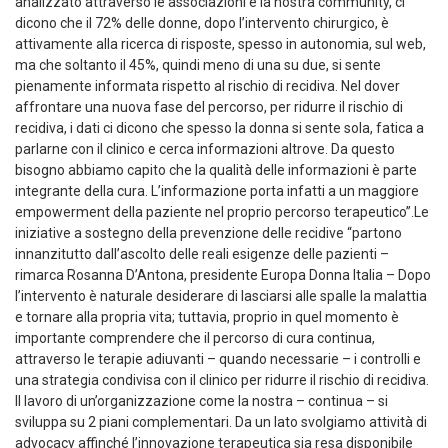
analizzato attraverso le associazioni e la nostra community, ci
dicono che il 72% delle donne, dopo l’intervento chirurgico, è
attivamente alla ricerca di risposte, spesso in autonomia, sul web,
ma che soltanto il 45%, quindi meno di una su due, si sente
pienamente informata rispetto al rischio di recidiva. Nel dover
affrontare una nuova fase del percorso, per ridurre il rischio di
recidiva, i dati ci dicono che spesso la donna si sente sola, fatica a
parlarne con il clinico e cerca informazioni altrove. Da questo
bisogno abbiamo capito che la qualità delle informazioni è parte
integrante della cura. L’informazione porta infatti a un maggiore
empowerment della paziente nel proprio percorso terapeutico”.Le
iniziative a sostegno della prevenzione delle recidive “partono
innanzitutto dall’ascolto delle reali esigenze delle pazienti –
rimarca Rosanna D’Antona, presidente Europa Donna Italia – Dopo
l’intervento è naturale desiderare di lasciarsi alle spalle la malattia
e tornare alla propria vita; tuttavia, proprio in quel momento è
importante comprendere che il percorso di cura continua,
attraverso le terapie adiuvanti – quando necessarie – i controlli e
una strategia condivisa con il clinico per ridurre il rischio di recidiva.
Il lavoro di un’organizzazione come la nostra – continua – si
sviluppa su 2 piani complementari. Da un lato svolgiamo attività di
advocacy affinché l’innovazione terapeutica sia resa disponibile