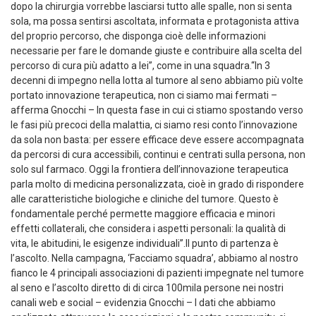
dopo la chirurgia vorrebbe lasciarsi tutto alle spalle, non si senta
sola, ma possa sentirsi ascoltata, informata e protagonista attiva
del proprio percorso, che disponga cioè delle informazioni
necessarie per fare le domande giuste e contribuire alla scelta del
percorso di cura più adatto a lei”, come in una squadra.“In 3
decenni di impegno nella lotta al tumore al seno abbiamo più volte
portato innovazione terapeutica, non ci siamo mai fermati –
afferma Gnocchi – In questa fase in cui ci stiamo spostando verso
le fasi più precoci della malattia, ci siamo resi conto l’innovazione
da sola non basta: per essere efficace deve essere accompagnata
da percorsi di cura accessibili, continui e centrati sulla persona, non
solo sul farmaco. Oggi la frontiera dell’innovazione terapeutica
parla molto di medicina personalizzata, cioè in grado di rispondere
alle caratteristiche biologiche e cliniche del tumore. Questo è
fondamentale perché permette maggiore efficacia e minori
effetti collaterali, che considera i aspetti personali: la qualità di
vita, le abitudini, le esigenze individuali”.Il punto di partenza è
l’ascolto. Nella campagna, ‘Facciamo squadra’, abbiamo al nostro
fianco le 4 principali associazioni di pazienti impegnate nel tumore
al seno e l’ascolto diretto di di circa 100mila persone nei nostri
canali web e social – evidenzia Gnocchi – I dati che abbiamo