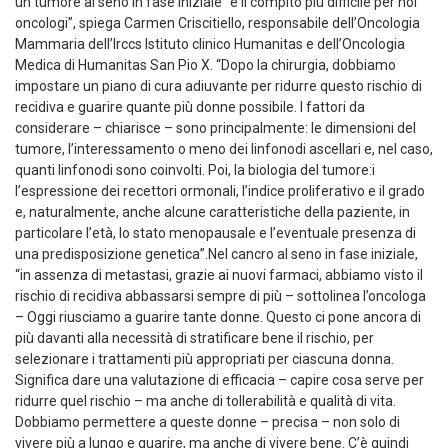
un tumore al seno in fase iniziale “è il compito più difficile per noi
oncologi”, spiega Carmen Criscitiello, responsabile dell’Oncologia
Mammaria dell’Irccs Istituto clinico Humanitas e dell’Oncologia
Medica di Humanitas San Pio X. “Dopo la chirurgia, dobbiamo
impostare un piano di cura adiuvante per ridurre questo rischio di
recidiva e guarire quante più donne possibile. I fattori da
considerare – chiarisce – sono principalmente: le dimensioni del
tumore, l’interessamento o meno dei linfonodi ascellari e, nel caso,
quanti linfonodi sono coinvolti. Poi, la biologia del tumore:i
l’espressione dei recettori ormonali, l’indice proliferativo e il grado
e, naturalmente, anche alcune caratteristiche della paziente, in
particolare l’età, lo stato menopausale e l’eventuale presenza di
una predisposizione genetica”.Nel cancro al seno in fase iniziale,
“in assenza di metastasi, grazie ai nuovi farmaci, abbiamo visto il
rischio di recidiva abbassarsi sempre di più – sottolinea l’oncologa
– Oggi riusciamo a guarire tante donne. Questo ci pone ancora di
più davanti alla necessità di stratificare bene il rischio, per
selezionare i trattamenti più appropriati per ciascuna donna.
Significa dare una valutazione di efficacia – capire cosa serve per
ridurre quel rischio – ma anche di tollerabilità e qualità di vita.
Dobbiamo permettere a queste donne – precisa – non solo di
vivere più a lungo e guarire, ma anche di vivere bene. C’è quindi