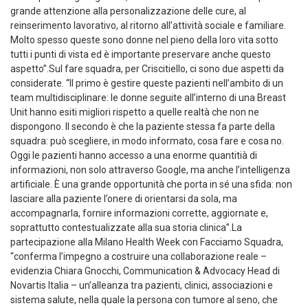
grande attenzione alla personalizzazione delle cure, al
reinserimento lavorativo, al ritorno all’attività sociale e familiare.
Molto spesso queste sono donne nel pieno della loro vita sotto
tutti i punti di vista ed è importante preservare anche questo
aspetto”.Sul fare squadra, per Criscitiello, ci sono due aspetti da
considerate. “Il primo è gestire queste pazienti nell’ambito di un
team multidisciplinare: le donne seguite all’interno di una Breast
Unit hanno esiti migliori rispetto a quelle realtà che non ne
dispongono. Il secondo è che la paziente stessa fa parte della
squadra: può scegliere, in modo informato, cosa fare e cosa no.
Oggi le pazienti hanno accesso a una enorme quantitià di
informazioni, non solo attraverso Google, ma anche l’intelligenza
artificiale. È una grande opportunità che porta in sé una sfida: non
lasciare alla paziente l’onere di orientarsi da sola, ma
accompagnarla, fornire informazioni corrette, aggiornate e,
soprattutto contestualizzate alla sua storia clinica”.La
partecipazione alla Milano Health Week con Facciamo Squadra,
“conferma l’impegno a costruire una collaborazione reale –
evidenzia Chiara Gnocchi, Communication & Advocacy Head di
Novartis Italia – un’alleanza tra pazienti, clinici, associazioni e
sistema salute, nella quale la persona con tumore al seno, che